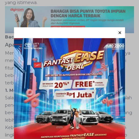
yang istimewa.
Baca juga:
Alphard Pakai Sasis Apa?
Apa Saja Fitur dalam Alphard Terbaru?
Mengenai Alphard terbaru tahun 2023, Toyota tidak hanya
membawa desain yang lebih segar, tetapi juga berbagai
fitur dan teknologi baru yang mengesankan. Berikut
beberapa fitur utama yang disematkan pada Alphard
terbaru
1. Mesin Hybrid
Salah satu fitur paling mencolok pada Alphard terbaru ialah
penggunaan
mesin
hybrid
. Toyota memadukan mesin
bensin dan motor listrik untuk memberikan performa yang
lebih baik dengan efisiensi bahan bakar yang tinggi.
Keberadaannya bukan hanya menjadikan Alphard ramah
lingkungan, tetapi juga memberikan tenaga yang cukup