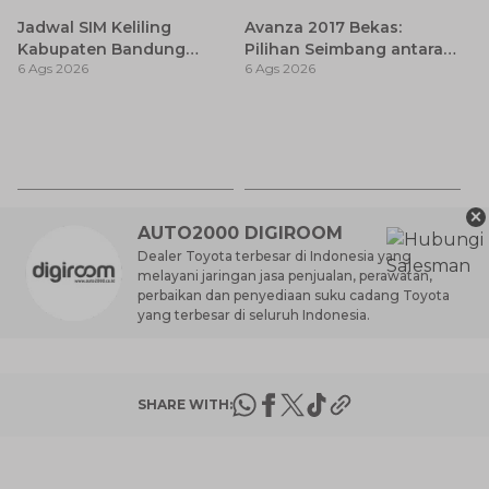
Jadwal SIM Keliling
Avanza 2017 Bekas:
Kabupaten Bandung
Pilihan Seimbang antara
6 Ags 2026
6 Ags 2026
Terbaru 2026 dan
Harga dan Fitur Modern
Lokasinya
T
Be
6 
M
×
AUTO2000 DIGIROOM
Dealer Toyota terbesar di Indonesia yang
melayani jaringan jasa penjualan, perawatan,
perbaikan dan penyediaan suku cadang Toyota
yang terbesar di seluruh Indonesia.
SHARE WITH: