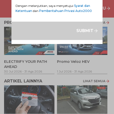
Dengan melanjutkan, saya menyetujui
Syarat dan
PENAWARAN MOBIL BARU
Ketentuan
dan
Pemberitahuan Privasi Auto2000
PROMO TERKAIT
LIHAT SEMUA
SUBMIT
P
ELECTRIFY YOUR PATH
Promo Veloz HEV
T
AHEAD
Pe
1 
30 Jul 2026
-
31 Ags 2026
1 Jul 2026
-
31 Ags 2026
ARTIKEL LAINNYA
LIHAT SEMUA