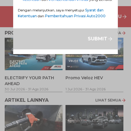
Dengan melanjutkan, saya menyetujui
Syarat dan
PENAWARAN MOBIL BARU
Ketentuan
dan
Pemberitahuan Privasi Auto2000
PROMO TERKAIT
LIHAT SEMUA
SUBMIT
P
ELECTRIFY YOUR PATH
Promo Veloz HEV
T
AHEAD
Pe
1 
30 Jul 2026
-
31 Ags 2026
1 Jul 2026
-
31 Ags 2026
ARTIKEL LAINNYA
LIHAT SEMUA