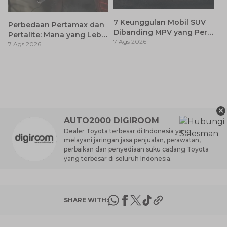
7 Keunggulan Mobil SUV
Perbedaan Pertamax dan
Dibanding MPV yang Perlu
Pertalite: Mana yang Lebih
7 Ags 2026
Anda Ketahui
7 Ags 2026
Baik untuk Mobil Toyota
Anda?
Ca
K
7 
St
M
×
AUTO2000 DIGIROOM
Dealer Toyota terbesar di Indonesia yang
melayani jaringan jasa penjualan, perawatan,
perbaikan dan penyediaan suku cadang Toyota
yang terbesar di seluruh Indonesia.
SHARE WITH: