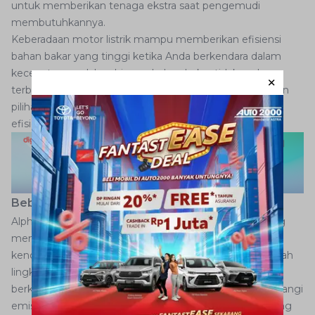
untuk memberikan tenaga ekstra saat pengemudi
membutuhkannya.
Keberadaan motor listrik mampu memberikan efisiensi
bahan bakar yang tinggi ketika Anda berkendara dalam
kecepatan rendah sehingga bahan bakar tidak perlu
terbuang percuma. Tentunya Alphard Hybrid merupakan
pilihan yang tepat bagi mereka yang mengutamakan
efisiensi dan performa.
Beberapa Keunggulan Alphard Hybrid
Alphard Hybrid menawarkan berbagai keunggulan yang
membuatnya menjadi pilihan menarik bagi pemilik
kendaraan. Pertama, kendaraan ini termasuk mobil ramah
lingkungan dengan penggunaan mesin listrik saat
berkendara dalam kecepatan rendah sehingga mengurangi
emisi gas buang dan berkontribusi pada lingkungan yang