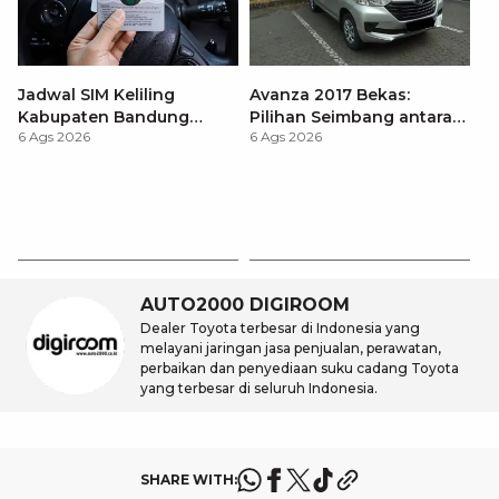
Jadwal SIM Keliling
Avanza 2017 Bekas:
Kabupaten Bandung
Pilihan Seimbang antara
6 Ags 2026
6 Ags 2026
Terbaru 2026 dan
Harga dan Fitur Modern
Lokasinya
T
Be
6 
M
AUTO2000 DIGIROOM
Dealer Toyota terbesar di Indonesia yang
melayani jaringan jasa penjualan, perawatan,
perbaikan dan penyediaan suku cadang Toyota
yang terbesar di seluruh Indonesia.
SHARE WITH: