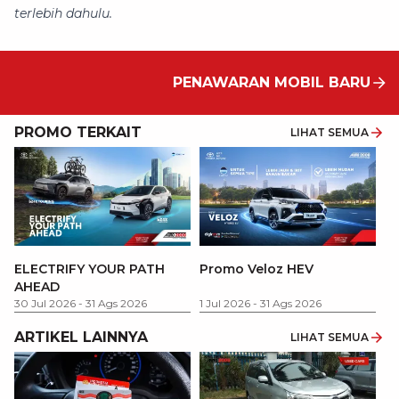
terlebih dahulu.
PENAWARAN MOBIL BARU
PROMO TERKAIT
LIHAT SEMUA
P
ELECTRIFY YOUR PATH
Promo Veloz HEV
T
AHEAD
Pe
1 
30 Jul 2026
-
31 Ags 2026
1 Jul 2026
-
31 Ags 2026
ARTIKEL LAINNYA
LIHAT SEMUA