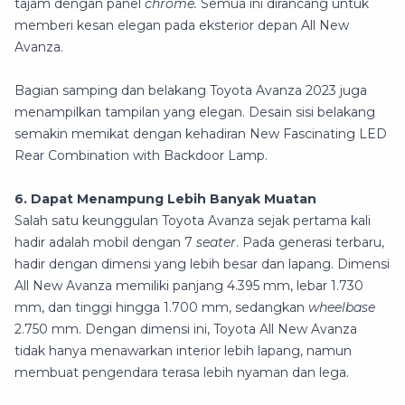
tajam dengan panel
chrome.
Semua ini dirancang untuk
memberi kesan elegan pada eksterior depan All New
Avanza.
Bagian samping dan belakang Toyota Avanza 2023 juga
menampilkan tampilan yang elegan. Desain sisi belakang
semakin memikat dengan kehadiran New Fascinating LED
Rear Combination with Backdoor Lamp.
6. Dapat Menampung Lebih Banyak Muatan
Salah satu keunggulan Toyota Avanza sejak pertama kali
hadir adalah mobil dengan 7
seater
. Pada generasi terbaru,
hadir dengan dimensi yang lebih besar dan lapang. Dimensi
All New Avanza memiliki panjang 4.395 mm, lebar 1.730
mm, dan tinggi hingga 1.700 mm, sedangkan
wheelbase
2.750 mm. Dengan dimensi ini, Toyota All New Avanza
tidak hanya menawarkan interior lebih lapang, namun
membuat pengendara terasa lebih nyaman dan lega.