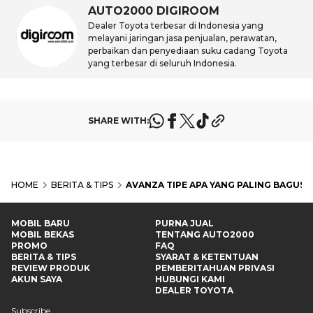
AUTO2000 DIGIROOM
Dealer Toyota terbesar di Indonesia yang
melayani jaringan jasa penjualan, perawatan,
perbaikan dan penyediaan suku cadang Toyota
yang terbesar di seluruh Indonesia.
SHARE WITH:
HOME
BERITA & TIPS
AVANZA TIPE APA YANG PALING BAGUS?
MOBIL BARU
PURNA JUAL
MOBIL BEKAS
TENTANG AUTO2000
PROMO
FAQ
BERITA & TIPS
SYARAT & KETENTUAN
REVIEW PRODUK
PEMBERITAHUAN PRIVASI
AKUN SAYA
HUBUNGI KAMI
DEALER TOYOTA
Subscribe