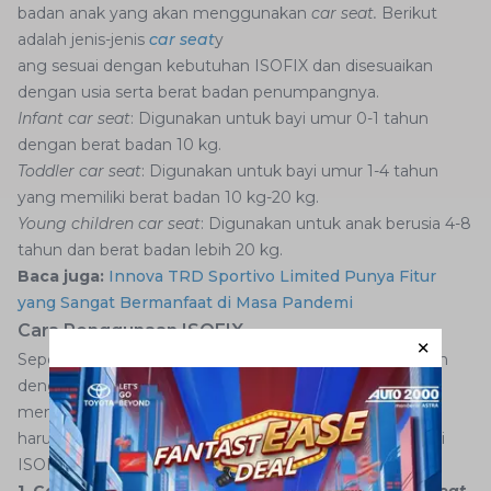
badan anak yang akan menggunakan
car seat.
Berikut
adalah jenis-jenis
car seat
y
ang sesuai dengan kebutuhan ISOFIX dan disesuaikan
dengan usia serta berat badan penumpangnya.
Infant car seat
: Digunakan untuk bayi umur 0-1 tahun
dengan berat badan 10 kg.
Toddler car seat
: Digunakan untuk bayi umur 1-4 tahun
yang memiliki berat badan 10 kg-20 kg.
Young children car seat
: Digunakan untuk anak berusia 4-8
tahun dan berat badan lebih 20 kg.
Baca juga:
Innova TRD Sportivo Limited Punya Fitur
yang Sangat Bermanfaat di Masa Pandemi
Cara Penggunaan ISOFIX
Seperti yang sudah dijelaskan, ISOFIX bisa dimanfaatkan
dengan menggunakan
child car seat
. Namun, untuk
membeli kursi mobil anak terdapat beberapa hal yang
harus diperhatikan. Berikut adalah cara penggunaan dari
ISOFIX yang benar.