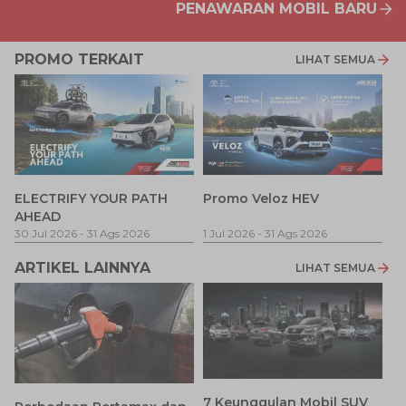
PENAWARAN MOBIL BARU
PROMO TERKAIT
LIHAT SEMUA
P
ELECTRIFY YOUR PATH
Promo Veloz HEV
T
AHEAD
Pe
1 
30 Jul 2026
-
31 Ags 2026
1 Jul 2026
-
31 Ags 2026
ARTIKEL LAINNYA
LIHAT SEMUA
7 Keunggulan Mobil SUV