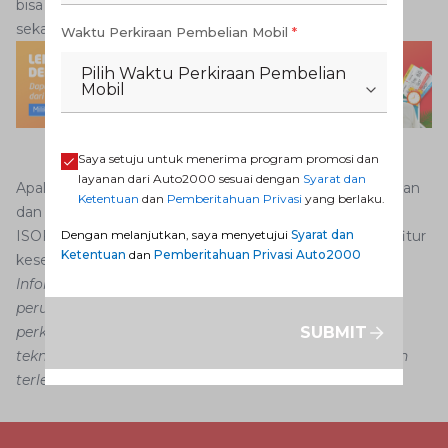
bisa lebih aman dan bisa terhindari masalah yang sama
sekali tidak terduga.
Waktu Perkiraan Pembelian Mobil
*
Pilih Waktu Perkiraan Pembelian
Mobil
Saya setuju untuk menerima program promosi dan
layanan dari Auto2000 sesuai dengan
Syarat dan
Apalagi di luar sana ada saja pengendara yang ugal-ugalan
Ketentuan
dan
Pemberitahuan Privasi
yang berlaku.
dan tidak mengikuti aturan. Untuk itu, yuk maksimalkan
ISOFIX dengan membeli mobil yang sudah dilengkapi fitur
Dengan melanjutkan, saya menyetujui
Syarat dan
Ketentuan
dan
Pemberitahuan Privasi Auto2000
keselamatan ini di Auto2000 Digiroom.
Informasi dalam konten artikel ini dapat mengalami
perubahan dan perbedaan, menyesuaikan dengan
perkembangan, situasi, strategi bisnis, kemajuan
SUBMIT
teknologi dan kebijakan tertentu tanpa pemberitahuan
terlebih dahulu.