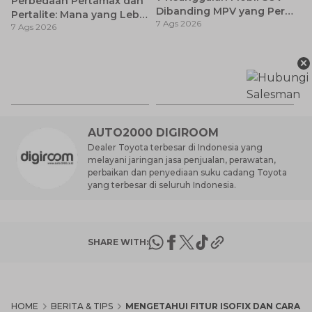
Perbedaan Pertamax dan
Dibanding MPV yang Perlu
Pertalite: Mana yang Lebih
7 Ags 2026
Anda Ketahui
7 Ags 2026
Baik untuk Mobil Toyota
Anda?
×
Ca
K
7 
St
M
AUTO2000 DIGIROOM
Dealer Toyota terbesar di Indonesia yang
melayani jaringan jasa penjualan, perawatan,
perbaikan dan penyediaan suku cadang Toyota
yang terbesar di seluruh Indonesia.
SHARE WITH:
HOME
BERITA & TIPS
MENGETAHUI FITUR ISOFIX DAN CARA