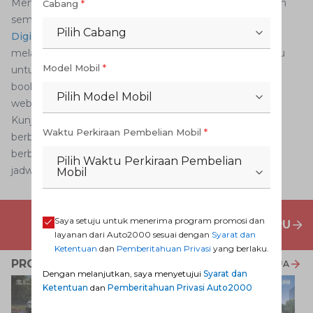
Menunda penggantian hanya akan membuat kerusakan
Cabang
*
semakin parah. Jadi,kunjungilah
Auto2000
Pilih Cabang
Digiroom
sekarang juga apabila AutoFamily ingin
melakukan servis berkala.Jika Anda tidak memiliki waktu
Model Mobil
*
untuk membawa mobil ke bengkel, silakan lakukan
booking layanan THS-Auto2000 Home Service melalui
Pilih Model Mobil
websiteatau aplikasi Auto2000 Mobile kami.
Kunjungi
Dealer Toyota
sekarang jugadan dapatkan
Waktu Perkiraan Pembelian Mobil
*
berbagai
Promo Dealer Mobil Toyota
terbaru untuk
berbagai jenis
layanan purna jual
Auto2000. Anda bisa
Pilih Waktu Perkiraan Pembelian
jadwalkan kunjungan
di sini
.
Mobil
Saya setuju untuk menerima program promosi dan
PENAWARAN MOBIL BARU
layanan dari Auto2000 sesuai dengan
Syarat dan
Ketentuan
dan
Pemberitahuan Privasi
yang berlaku.
PROMO TERKAIT
LIHAT SEMUA
Dengan melanjutkan, saya menyetujui
Syarat dan
Ketentuan
dan
Pemberitahuan Privasi Auto2000