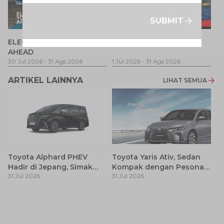
SUBMIT
P
ELECTRIFY YOUR PATH
Promo Veloz HEV
T
AHEAD
Pe
1 
30 Jul 2026
-
31 Ags 2026
1 Jul 2026
-
31 Ags 2026
ARTIKEL LAINNYA
LIHAT SEMUA
Toyota Alphard PHEV
Toyota Yaris Ativ, Sedan
Hadir di Jepang, Simak
Kompak dengan Pesona
31 Jul 2026
31 Jul 2026
Pembaruan dan Fitur
Modern
Premiumnya
H
M
31
Es