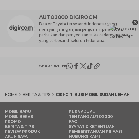
Ha
M
AUTO2000 DIGIROOM
×
Dealer Toyota terbesar di Indonesia yang
melayani jaringan jasa penjualan, perawatan,
perbaikan dan penyediaan suku cadang Toyota
yang terbesar di seluruh Indonesia.
SHARE WITH:
HOME
BERITA & TIPS
CIRI-CIRI BUSI MOBIL SUDAH LEMAH
MOBIL BARU
PURNA JUAL
MOBIL BEKAS
TENTANG AUTO2000
PROMO
FAQ
BERITA & TIPS
SYARAT & KETENTUAN
REVIEW PRODUK
PEMBERITAHUAN PRIVASI
AKUN SAYA
HUBUNGI KAMI