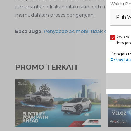
Waktu Pe
penggantian oli akan dilakukan oleh montir prof
memudahkan proses pengerjaan.
Pilih 
Baca Juga:
Penyebab ac mobil tidak dingin hany
Saya se
denga
Dengan me
Privasi A
PROMO TERKAIT