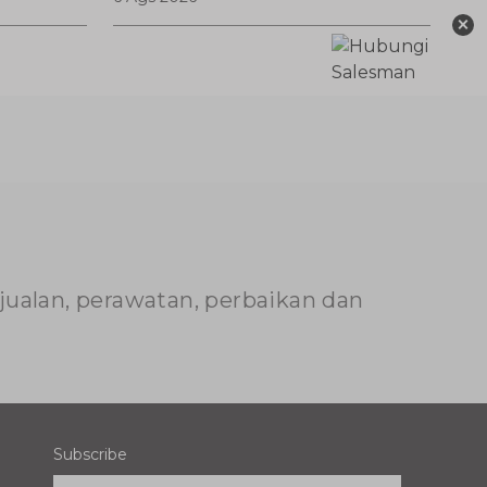
Teknik Jitu Anti Rugi!
×
njualan, perawatan, perbaikan dan
Subscribe