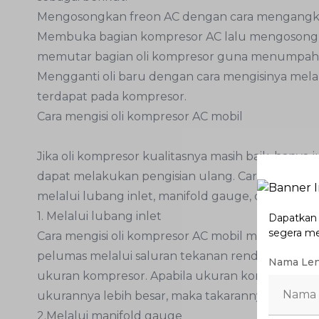
Mengosongkan freon AC dengan cara mengangkat
Membuka bagian kompresor AC lalu mengosong
memutar bagian oli kompresor guna menumpahka
Mengganti oli baru dengan cara mengisinya mela
terdapat pada kompresor.
Cara mengisi oli kompresor AC mobil
Jika oli kompresor kualitasnya masih baik, hany
dapat melakukan pengisian ulang. Cara mengisi ol
melalui lubang inlet, manifold gauge, dan mengg
1. Melalui lubang inlet
Dapatkan p
segera m
Cara mengisi oli kompresor AC mobil melalui lu
pelumas melalui saluran tekanan rendah. Takaran
Nama Le
ukuran kompresor. Apabila ukuran kompresor kecil
ukurannya lebih besar, maka takarannya bisa dit
2.Melalui manifold gauge