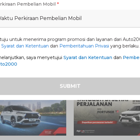
rkiraan Pembelian Mobil
*
esional dengan peralatan lengkap yang
Waktu Perkiraan Pembelian Mobil
a keluar angin
tuju untuk menerima program promosi dan layanan dari Auto20
n
Syarat dan Ketentuan
dan
Pemberitahuan Privasi
yang berlaku.
lanjutkan, saya menyetujui
Syarat dan Ketentuan
dan
Pember
uto2000
SUBMIT