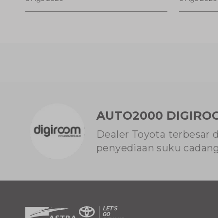
Lokasinya
Fitur M
AUTO2000 DIGIRO
Dealer Toyota terbesar 
penyediaan suku cadang 