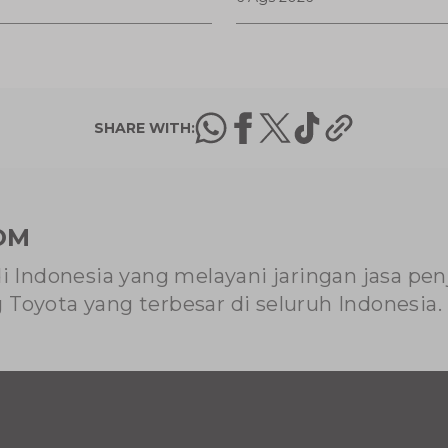
odern
SHARE WITH:
OM
di Indonesia yang melayani jaringan jasa pe
Toyota yang terbesar di seluruh Indonesia.