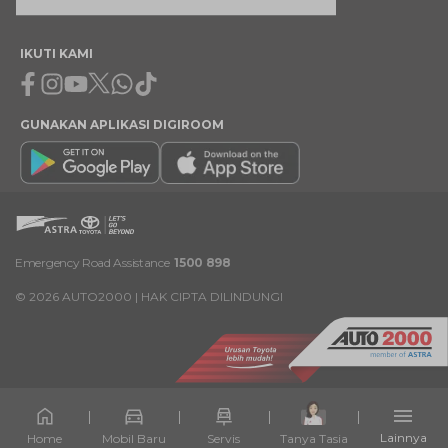
IKUTI KAMI
Facebook
Instagram
Youtube
X
Whatsapp
Tiktok
GUNAKAN APLIKASI DIGIROOM
Emergency Road Assistance
1500 898
©
2026
AUTO2000 | HAK CIPTA DILINDUNGI
Lainnya
Home
Mobil Baru
Servis
Tanya Tasia