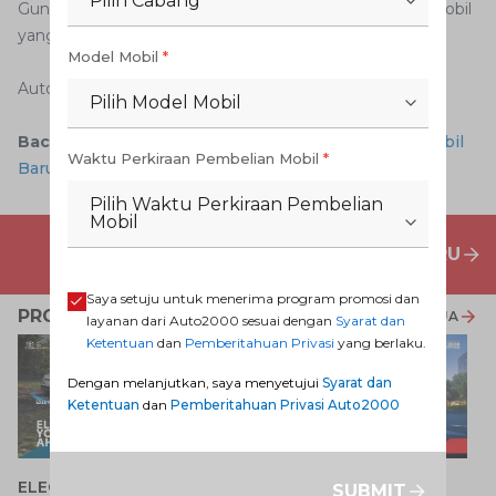
Pilih Cabang
Gunakan aplikasi Auto2000 Digiroom untuk memilih mobil
yang Anda inginkan.
Model Mobil
*
Auto2000 Digiroom
Pilih Model Mobil
Baca Juga:
Apa yang Dimaksud PPnBM Saat Beli Mobil
Waktu Perkiraan Pembelian Mobil
*
Baru?
Pilih Waktu Perkiraan Pembelian
Mobil
PENAWARAN MOBIL BARU
Saya setuju untuk menerima program promosi dan
PROMO TERKAIT
LIHAT SEMUA
layanan dari Auto2000 sesuai dengan
Syarat dan
Ketentuan
dan
Pemberitahuan Privasi
yang berlaku.
Dengan melanjutkan, saya menyetujui
Syarat dan
Ketentuan
dan
Pemberitahuan Privasi Auto2000
P
ELECTRIFY YOUR PATH
Promo Veloz HEV
SUBMIT
T