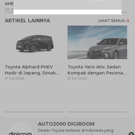
AHEAD
Pe
1 
30 Jul 2026
-
31 Ags 2026
1 Jul 2026
-
31 Ags 2026
ARTIKEL LAINNYA
LIHAT SEMUA
Toyota Alphard PHEV
Toyota Yaris Ativ, Sedan
Hadir di Jepang, Simak
Kompak dengan Pesona
31 Jul 2026
31 Jul 2026
Pembaruan dan Fitur
Modern
Premiumnya
H
M
31
Es
Ha
M
AUTO2000 DIGIROOM
Dealer Toyota terbesar di Indonesia yang
×