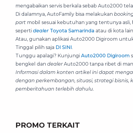
mengabaikan servis berkala sebab Auto2000 te
Di dalamnya, AutoFamily bisa melakukan
booking
part
mobil sesuai kebutuhan yang tentunya asl
seperti
dealer
Toyota Samarinda
atau di kota lai
Atau, gunakan aplikasi Auto2000 Digiroom untuk m
Tinggal pilih saja
DI SINI
.
Tunggu apalagi? Kunjungi
Auto2000 Digiroom
s
bengkel dan
dealer
Auto2000 tanpa ribet di mana
Informasi dalam konten artikel ini dapat men
dengan perkembangan, situasi, strategi bisnis,
pemberitahuan terlebih dahulu.
PROMO TERKAIT