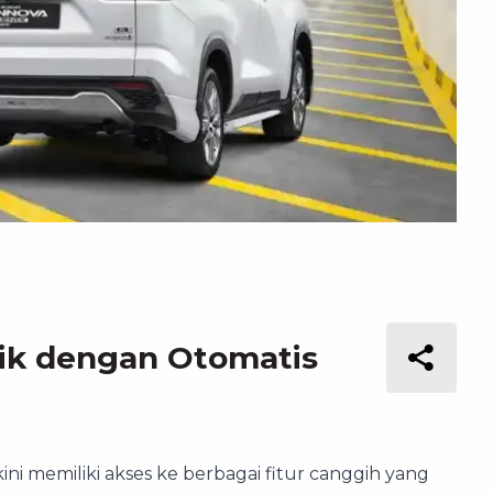
rik dengan Otomatis
ni memiliki akses ke berbagai fitur canggih yang