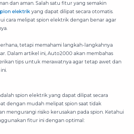
 dan aman. Salah satu fitur yang semakin
pion elektrik
yang dapat dilipat secara otomatis.
 cara melipat spion elektrik dengan benar agar
ya.
sederhana, tetapi memahami langkah-langkahnya
r. Dalam artikel ini, Auto2000 akan membahas
mberikan tips untuk merawatnya agar tetap awet dan
ni.
ah spion elektrik yang dapat dilipat secara
pat dengan mudah melipat spion saat tidak
 mengurangi risiko kerusakan pada spion. Ketahui
enggunakan fitur ini dengan optimal: