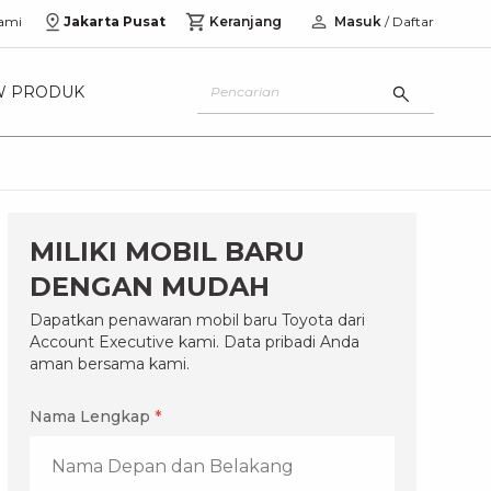
ami
Jakarta Pusat
Keranjang
Masuk
/ Daftar
W PRODUK
MILIKI MOBIL BARU
DENGAN MUDAH
Dapatkan penawaran mobil baru Toyota dari
Account Executive kami. Data pribadi Anda
aman bersama kami.
Nama Lengkap
*