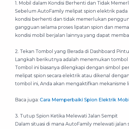
1. Mobil dalam Kondisi Berhenti dan Tidak Mem
Sebelum AutoFamily melipat spion elektrik pada
kondisi berhenti dan tidak memerlukan pengguna
gangguan selama proses lipatan spion dan memas
kondisi mobil berjalan lainnya yang dapat mem
2. Tekan Tombol yang Berada di Dashboard Pint
Langkah berikutnya adalah menemukan tombol y
Tombol ini biasanya dilengkapi dengan simbol 
melipat spion secara elektrik atau dikenal denga
tombol ini, Anda akan mengaktifkan mekanisme lip
Baca juga:
Cara Memperbaiki Spion Elektrik Mob
3. Tutup Spion Ketika Melewati Jalan Sempit
Dalam situasi di mana AutoFamily melewati jalan 