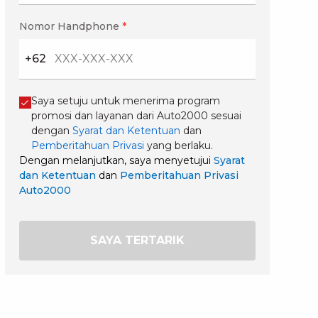
Nomor Handphone
*
+62
Saya setuju untuk menerima program
promosi dan layanan dari Auto2000 sesuai
dengan
Syarat dan Ketentuan
dan
Pemberitahuan Privasi
yang berlaku.
Dengan melanjutkan, saya menyetujui
Syarat
dan Ketentuan
dan
Pemberitahuan Privasi
Auto2000
SAYA TERTARIK