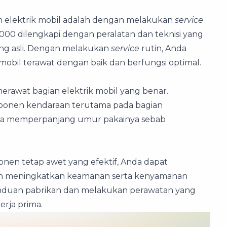
an elektrik mobil adalah dengan melakukan
service
000 dilengkapi dengan peralatan dan teknisi yang
ng asli. Dengan melakukan
service
rutin, Anda
obil terawat dengan baik dan berfungsi optimal.
 merawat bagian elektrik mobil yang benar.
mponen kendaraan terutama pada bagian
serta memperpanjang umur pakainya sebab
en tetap awet yang efektif, Anda dapat
dan meningkatkan keamanan serta kenyamanan
anduan pabrikan dan melakukan perawatan yang
rja prima.