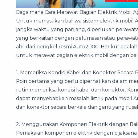
Bagaimana Cara Merawat Bagian Elektrik Mobil A
Untuk memastikan bahwa sistem elektrik mobil A
jangka waktu yang panjang, diperlukan perawat
yang berkaitan dengan pelumasan atau perawata
ahli dari bengkel resmi Auto2000. Berikut adal
untuk merawat bagian elektrik mobil dengan bai
1. Memeriksa Kondisi Kabel dan Konektor Secara 
Poin pertama yang perlu diperhatikan dalam mer
rutin memeriksa kondisi kabel dan konektor. Kon
dapat menyebabkan masalah listrik pada mobil A
dan konektor secara berkala dan ganti yang rusak
2. Menggunakan Komponen Elektrik dengan Bai
Pemakaian komponen elektrik dengan bijaksana 