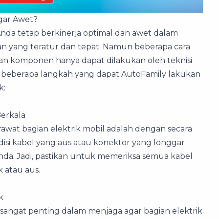
gar Awet?
nda tetap berkinerja optimal dan awet dalam
an yang teratur dan tepat. Namun beberapa cara
n komponen hanya dapat dilakukan oleh teknisi
ah beberapa langkah yang dapat AutoFamily lakukan
k:
Berkala
awat bagian elektrik mobil adalah dengan secara
disi kabel yang aus atau konektor yang longgar
nda. Jadi, pastikan untuk memeriksa semua kabel
 atau aus.
k
sangat penting dalam menjaga agar bagian elektrik