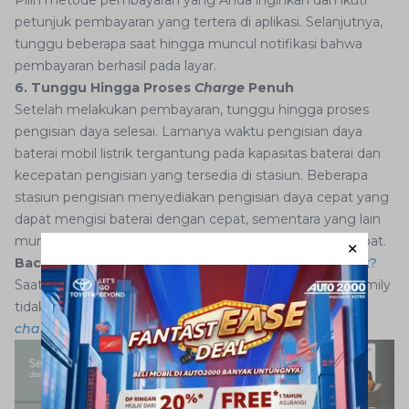
Pilih metode pembayaran yang Anda inginkan dan ikuti
petunjuk pembayaran yang tertera di aplikasi. Selanjutnya,
tunggu beberapa saat hingga muncul notifikasi bahwa
pembayaran berhasil pada layar.
6. Tunggu Hingga Proses
Charge
Penuh
Setelah melakukan pembayaran, tunggu hingga proses
pengisian daya selesai. Lamanya waktu pengisian daya
baterai mobil listrik tergantung pada kapasitas baterai dan
kecepatan pengisian yang tersedia di stasiun. Beberapa
stasiun pengisian menyediakan pengisian daya cepat yang
dapat mengisi baterai dengan cepat, sementara yang lain
mungkin memiliki kecepatan pengisian yang lebih lambat.
Baca Juga:
Seberapa Jauh Jarak Tempuh Mobil Listrik?
Saat proses pengecasan berlangsung, pastikan AutoFamily
tidak meninggalkan stasiun pengisian sebelum proses
charge
penuh selesai.