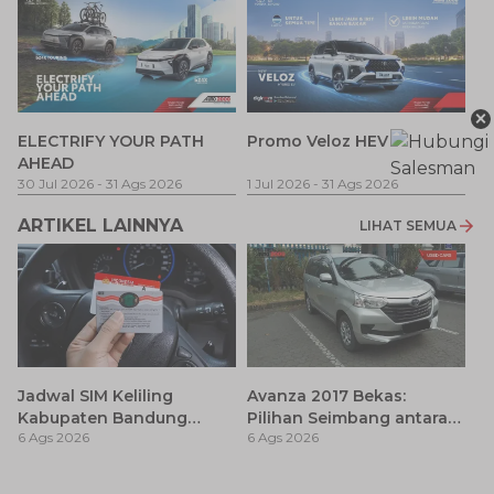
×
P
ELECTRIFY YOUR PATH
Promo Veloz HEV
T
AHEAD
Pe
1 
30 Jul 2026
-
31 Ags 2026
1 Jul 2026
-
31 Ags 2026
ARTIKEL LAINNYA
LIHAT SEMUA
Jadwal SIM Keliling
Avanza 2017 Bekas:
Kabupaten Bandung
Pilihan Seimbang antara
6 Ags 2026
6 Ags 2026
Terbaru 2026 dan
Harga dan Fitur Modern
Lokasinya
T