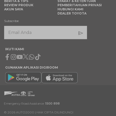
BERITA & TIPS
SYARAT & KETENTUAN
REVIEW PRODUK
PEMBERITAHUAN PRIVASI
AKUN SAYA
HUBUNGI KAMI
DEALER TOYOTA
Subscribe
IKUTI KAMI
Facebook
Instagram
Youtube
X
Whatsapp
Tiktok
GUNAKAN APLIKASI DIGIROOM
Emergency Road Assistance
1500 898
©
2026
AUTO2000 | HAK CIPTA DILINDUNGI