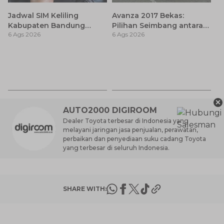
Jadwal SIM Keliling
Avanza 2017 Bekas:
Kabupaten Bandung
Pilihan Seimbang antara
6 Ags 2026
6 Ags 2026
Terbaru 2026 dan
Harga dan Fitur Modern
Lokasinya
T
Be
6 
M
×
AUTO2000 DIGIROOM
Dealer Toyota terbesar di Indonesia yang
melayani jaringan jasa penjualan, perawatan,
perbaikan dan penyediaan suku cadang Toyota
yang terbesar di seluruh Indonesia.
SHARE WITH: