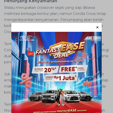
Penunjang Kenyamanan
Walau merupakan crossover sejati yang siap dibawa
melintasi berbagai kontur jalan, namun Corolla Cross tetap
mengedepankan kenyamanan. Penumpang akan betah
berkat berbagai penunjang kenyamanan di kabin Corolla
Cross.
Tentu sebagai yang paling dasar adalah AC. Namun pada
Corolla Cross, sistem penyejuk kabinnya sudah berteknologi
dual zone. Sehingga bisa diatur lebih presisi sesuai prefrensi
pengemudi dan penumpang.
Jok yang dibungkus material dominan gelap juga sangat
empuk diduduki. Bahkan dengan penggunaan warna gelap
maka tak membuat interior mudah terlihat kotor. Jika ada
kotoran pun mudah dibersihkan.
Tentu yang tak kalah menarik adalah kehadiran Power
Moonroof. Penumpang Corolla Cross akan sangat mudah