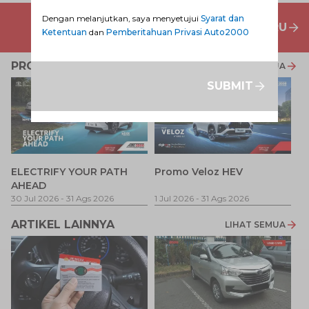
Dengan melanjutkan, saya menyetujui
Syarat dan
PENAWARAN MOBIL BARU
Ketentuan
dan
Pemberitahuan Privasi Auto2000
PROMO TERKAIT
LIHAT SEMUA
SUBMIT
P
ELECTRIFY YOUR PATH
Promo Veloz HEV
T
AHEAD
Pe
1 
30 Jul 2026
-
31 Ags 2026
1 Jul 2026
-
31 Ags 2026
ARTIKEL LAINNYA
LIHAT SEMUA