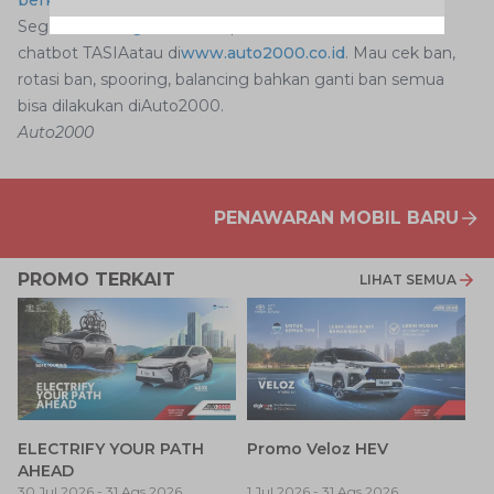
Segera
booking service
di aplikasi
Auto2000 Mobile
,
chatbot TASIAatau di
www.auto2000.co.id
. Mau cek ban,
rotasi ban, spooring, balancing bahkan ganti ban semua
bisa dilakukan diAuto2000.
Auto2000
PENAWARAN MOBIL BARU
PROMO TERKAIT
LIHAT SEMUA
P
ELECTRIFY YOUR PATH
Promo Veloz HEV
T
AHEAD
Pe
1 
30 Jul 2026
-
31 Ags 2026
1 Jul 2026
-
31 Ags 2026