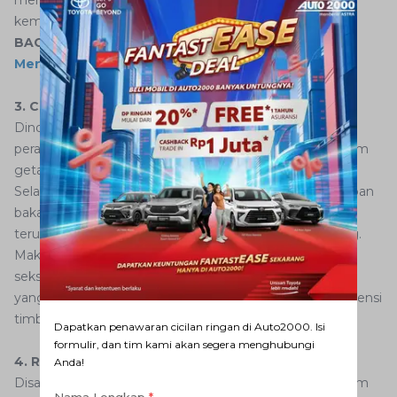
kemudi.
BACA JUGA :
Waspadalah, Ini Sebab dan Cara
Mengatasi Aquaplaning
3. Cek dinding ban
Dinding ban merupakan bagian dari ban yang pegang
peran menopang beban mobil dan membantu meredam
getaran sebelum diteruskan ke system suspensi.
Selain itu, jika terjadi tumbukan keras biasanya dinding ban
bakal kalah ditandai dengan benjolan di dinding ban,
terutama bila saat tumbukan tekanan angin ban kurang.
Makanya, lakukan pemeriksaan dinding ban secara
seksama, baik dari benjolan maupun dari potensi sobek
yang membuat anyaman ban terekspos dan punya potensi
timbul karat.
Dapatkan penawaran cicilan ringan di Auto2000. Isi
formulir, dan tim kami akan segera menghubungi
4. Rotasi ban
Anda!
Disarankan untuk melakukan rotasi ban setiap 10.000 km