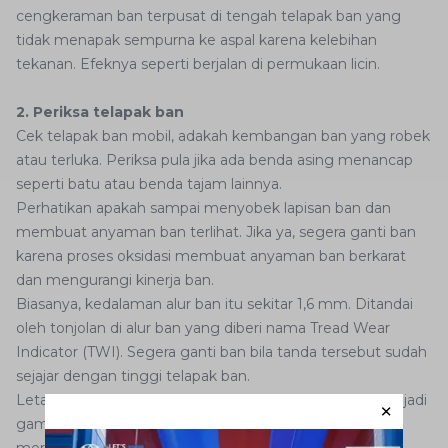
cengkeraman ban terpusat di tengah telapak ban yang
tidak menapak sempurna ke aspal karena kelebihan
tekanan. Efeknya seperti berjalan di permukaan licin.
2. Periksa telapak ban
Cek telapak ban mobil, adakah kembangan ban yang robek
atau terluka. Periksa pula jika ada benda asing menancap
seperti batu atau benda tajam lainnya.
Perhatikan apakah sampai menyobek lapisan ban dan
membuat anyaman ban terlihat. Jika ya, segera ganti ban
karena proses oksidasi membuat anyaman ban berkarat
dan mengurangi kinerja ban.
Biasanya, kedalaman alur ban itu sekitar 1,6 mm. Ditandai
oleh tonjolan di alur ban yang diberi nama Tread Wear
Indicator (TWI). Segera ganti ban bila tanda tersebut sudah
sejajar dengan tinggi telapak ban.
Letak TWI yang ada di beberapa titik ban juga bisa menjadi
gambaran mengenai tingkat keausan ban. Jika tidak
merata, bisa jadi ada masalah di sektor suspensi dan