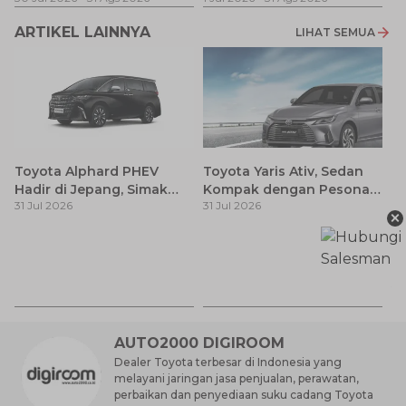
ARTIKEL LAINNYA
LIHAT SEMUA
Toyota Alphard PHEV
Toyota Yaris Ativ, Sedan
Hadir di Jepang, Simak
Kompak dengan Pesona
31 Jul 2026
31 Jul 2026
Pembaruan dan Fitur
Modern
×
Premiumnya
H
M
31
Es
Ha
M
AUTO2000 DIGIROOM
Dealer Toyota terbesar di Indonesia yang
melayani jaringan jasa penjualan, perawatan,
perbaikan dan penyediaan suku cadang Toyota