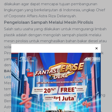
dilakukan agar dapat mencapai tujuan pembangunan
lingkungan yang berkelanjutan di Indonesia, ungkap Chief
of Corporate Affairs Astra Riza Deliansyah.
Pengelolaan Sampah Melalui Mesin Pirolisis
Salah satu usaha yang dilakukan untuk mengurangi limbah
plastik adalah dengan mengolah sampah plastik melalui
mesin pirolisis untuk menghasilkan bahan bakar diesel atau
solar.
Pirolisis merupakan proses dekomposisi senyawa organik
yang terdapat dalam plastik melalui proses pemanasan
dengan sedikit atau tanpa melibatkan oksigen.
BACA JUGA:
New Fortuner Hadir dengan Mesin Baru
Lebih Bertenaga, 2.755 cc Turbo Diesel!
Mesin pirolisis tidak memerlukan listrik yang besar dan
tempat yang luas. Sehingga mesin ini dapat digunakan
oleh masyarakat pada umumnya, seperti warga Kampung
Berseri Astra (KBA).
Astra telah melakukan pembinaan mesin pirolisis di 3