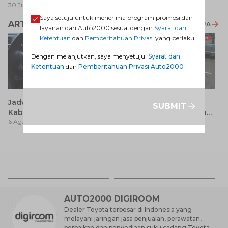
30 Jul 2026
-
31 Ags 2026
1 Jul 2026
-
31 Ags 2026
Saya setuju untuk menerima program promosi dan
ARTIKEL LAINNYA
LIHAT SEMUA
layanan dari Auto2000 sesuai dengan
Syarat dan
Ketentuan
dan
Pemberitahuan Privasi
yang berlaku.
Dengan melanjutkan, saya menyetujui
Syarat dan
Ketentuan
dan
Pemberitahuan Privasi Auto2000
Jadwal SIM Keliling
Avanza 2017 Bekas:
SUBMIT
Kabupaten Bandung
Pilihan Seimbang antara
6 Ags 2026
6 Ags 2026
Terbaru 2026 dan
Harga dan Fitur Modern
Lokasinya
T
Be
6 
M
AUTO2000 DIGIROOM
Dealer Toyota terbesar di Indonesia yang
melayani jaringan jasa penjualan, perawatan,
perbaikan dan penyediaan suku cadang Toyota