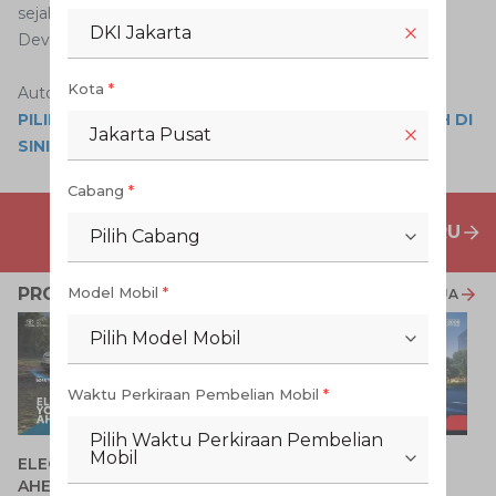
sejahtera bersama bangsa dan mendukung Sustainable
DKI Jakarta
Development Goals Indonesia.
Kota
*
Auto2000 Digiroom
PILIH VELOZ ATAU AVANZA? MILIKI SECARA MUDAH DI
Jakarta Pusat
SINI
Cabang
*
PENAWARAN MOBIL BARU
Pilih Cabang
PROMO TERKAIT
Model Mobil
*
LIHAT SEMUA
Pilih Model Mobil
Waktu Perkiraan Pembelian Mobil
*
Pilih Waktu Perkiraan Pembelian
P
Mobil
ELECTRIFY YOUR PATH
Promo Veloz HEV
T
AHEAD
Pe
1 