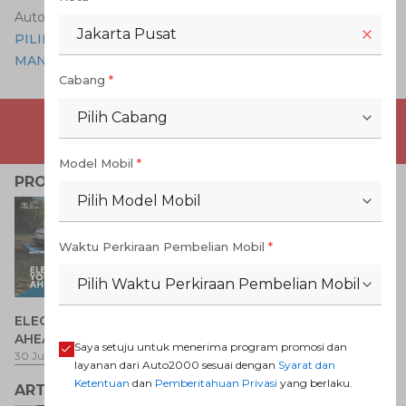
Auto2000 Digiroom
Jakarta Pusat
PILIH AGYA GR SPORT TRANSMISI MATIC ATAU
MANUAL? DAPATKANDI AUTO2000
Cabang
*
Pilih Cabang
PENAWARAN MOBIL BARU
Model Mobil
*
PROMO TERKAIT
LIHAT SEMUA
Pilih Model Mobil
Waktu Perkiraan Pembelian Mobil
*
Pilih Waktu Perkiraan Pembelian Mobil
P
ELECTRIFY YOUR PATH
Promo Veloz HEV
T
AHEAD
Pe
1 
Saya setuju untuk menerima program promosi dan
30 Jul 2026
-
31 Ags 2026
1 Jul 2026
-
31 Ags 2026
layanan dari Auto2000 sesuai dengan
Syarat dan
Ketentuan
dan
Pemberitahuan Privasi
yang berlaku.
ARTIKEL LAINNYA
LIHAT SEMUA