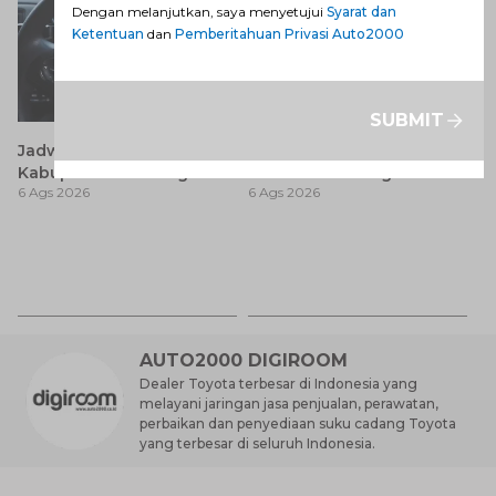
Dengan melanjutkan, saya menyetujui
Syarat dan
Ketentuan
dan
Pemberitahuan Privasi Auto2000
SUBMIT
Jadwal SIM Keliling
Avanza 2017 Bekas:
Kabupaten Bandung
Pilihan Seimbang antara
6 Ags 2026
6 Ags 2026
Terbaru 2026 dan
Harga dan Fitur Modern
Lokasinya
T
Be
6 
M
AUTO2000 DIGIROOM
Dealer Toyota terbesar di Indonesia yang
melayani jaringan jasa penjualan, perawatan,
perbaikan dan penyediaan suku cadang Toyota
yang terbesar di seluruh Indonesia.