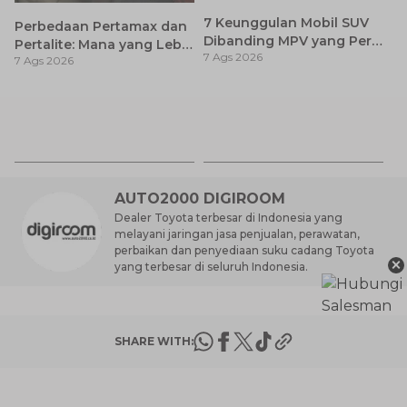
7 Keunggulan Mobil SUV
Perbedaan Pertamax dan
Dibanding MPV yang Perlu
Pertalite: Mana yang Lebih
7 Ags 2026
Anda Ketahui
7 Ags 2026
Baik untuk Mobil Toyota
Anda?
Ay
S
7 
d
AUTO2000 DIGIROOM
Dealer Toyota terbesar di Indonesia yang
melayani jaringan jasa penjualan, perawatan,
perbaikan dan penyediaan suku cadang Toyota
×
yang terbesar di seluruh Indonesia.
SHARE WITH: