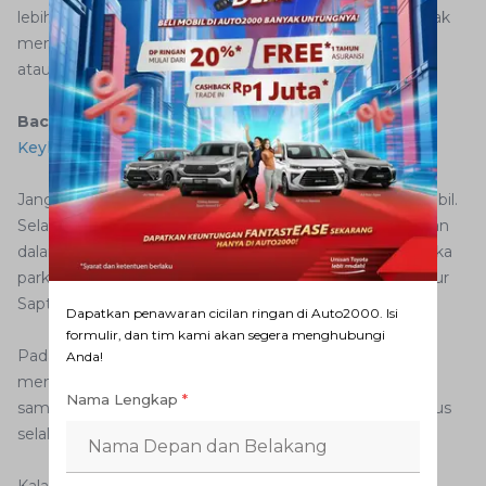
lebih awet bisa juga dengan mempertahankan atau tidak
menambah beban, sebaiknya tetap berada di tegangan
atau voltage level 12V.
Baca juga:
Jangan Sembarang Ganti Baterai Remote
Keyless
Jangan menambah beban standar pada aki bawaan mobil.
Selain itu, biasakan memastikan semua lampu kendaraan
dalam keadaan mati sebelum meninggalkan mobil ketika
parkir. Itu salah satunya bisa menjaga keawetan aki, tutur
Sapta.
Dapatkan penawaran cicilan ringan di Auto2000. Isi
formulir, dan tim kami akan segera menghubungi
Pada intinya, sering-sering melakukan perawatan dan
Anda!
mengecek kondisi aki apalagi jenis aki basah. Jangan
Nama Lengkap
*
sampai cairan yang ada di dalamnya berkurang, dan harus
selalu penuh sampai dengan batas maksimal.
Kalau air akinya kurang juga lama kelamaan bisa