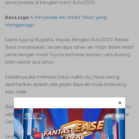
servis berkala di bengkel resmi Auto2000.
Baca juga:
5 Penyebab Aki Mobil Tekor yang
Mengganggu
Sapta Agung Nugraha, Kepala Bengkel Auto2000 Bekasi
Barat menjelaskan, secara daya tahan aki mobil diesel relatif
sama dengan mobil Toyota bermesin bensin, yaitu kurang
lebih sekitar dua tahun.
Sebaiknya jika melewati batas waktu itu, harus sering
diperhatikan apakah ada gejala daya aki mulai berkurang
atau tidak.
Biasanya ketika menyalakan mesin di awal terasa berat, itu
salah satu tanda bahwa masa aki tidak akan lama lagi, ujar
Sapta belum lama ini di Jakarta.
Selain itu, untuk menjaga umur atau usia pakai aki agar