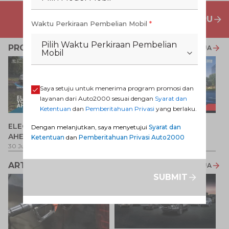
PENAWARAN MOBIL BARU
Waktu Perkiraan Pembelian Mobil
*
Pilih Waktu Perkiraan Pembelian
PROMO TERKAIT
LIHAT SEMUA
Mobil
Saya setuju untuk menerima program promosi dan
layanan dari Auto2000 sesuai dengan
Syarat dan
Ketentuan
dan
Pemberitahuan Privasi
yang berlaku.
P
ELECTRIFY YOUR PATH
Promo Veloz HEV
Dengan melanjutkan, saya menyetujui
Syarat dan
T
AHEAD
Ketentuan
dan
Pemberitahuan Privasi Auto2000
Pe
1 
30 Jul 2026
-
31 Ags 2026
1 Jul 2026
-
31 Ags 2026
ARTIKEL LAINNYA
LIHAT SEMUA
SUBMIT