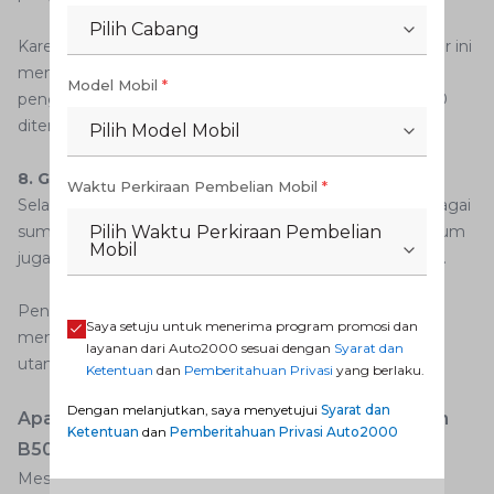
Pilih Cabang
Karena konsumsi bahan bakar yang sangat besar, sektor ini
memiliki potensi signifikan dalam mendukung
Model Mobil
*
pengurangan konsumsi solar fosil jika implementasi B50
diterapkan secara luas.
Pilih Model Mobil
8. Generator Diesel (Genset)
Waktu Perkiraan Pembelian Mobil
*
Selain kendaraan, generator diesel yang digunakan sebagai
sumber listrik cadangan di industri maupun fasilitas umum
Pilih Waktu Perkiraan Pembelian
Mobil
juga termasuk dalam kategori pengguna potensial B50.
Penggunaan biodiesel pada genset diharapkan dapat
Saya setuju untuk menerima program promosi dan
membantu diversifikasi energi di sektor kelistrikan non-
layanan dari Auto2000 sesuai dengan
Syarat dan
utama.
Ketentuan
dan
Pemberitahuan Privasi
yang berlaku.
Dengan melanjutkan, saya menyetujui
Syarat dan
Apakah Semua Mobil Diesel Bisa Menggunakan
Ketentuan
dan
Pemberitahuan Privasi Auto2000
B50?
Meskipun banyak kendaraan diesel modern berpotensi