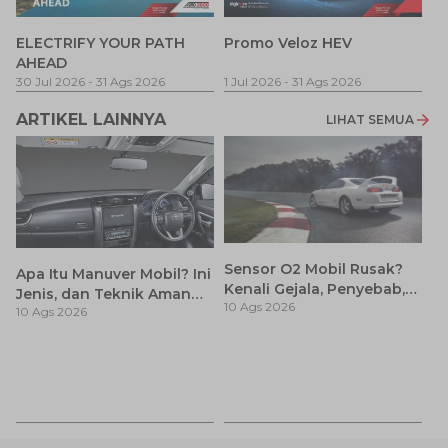
P
ELECTRIFY YOUR PATH
Promo Veloz HEV
T
AHEAD
Pe
1 
30 Jul 2026
-
31 Ags 2026
1 Jul 2026
-
31 Ags 2026
ARTIKEL LAINNYA
LIHAT SEMUA
Sensor O2 Mobil Rusak?
Apa Itu Manuver Mobil? Ini
Kenali Gejala, Penyebab,
Jenis, dan Teknik Aman
10 Ags 2026
dan Cara Mengatasinya
10 Ags 2026
Saat Berkendara
Ai
F
10
p