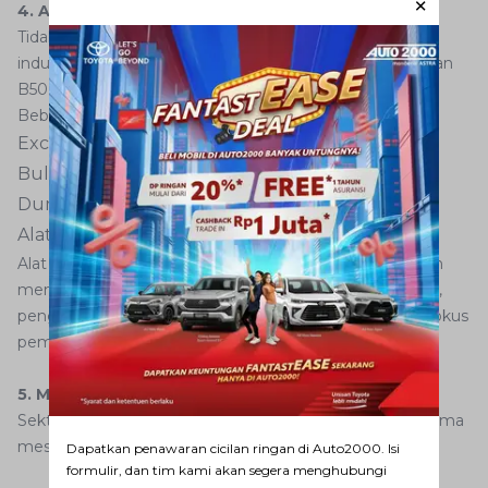
4. Alat Berat dan Sektor Industri
Tidak hanya kendaraan di jalan raya, alat berat di sektor
industri juga menjadi bagian penting dalam pemanfaatan
B50.
Beberapa di antaranya meliputi:
Excavator
Bulldozer
Dump truck tambang
Alat berat konstruksi lainnya
Alat berat umumnya bekerja dalam kondisi ekstrem dan
membutuhkan bahan bakar yang stabil. Oleh karena itu,
pengujian biodiesel pada sektor ini menjadi salah satu fokus
pemerintah sebelum implementasi secara luas.
5. Mesin Pertanian
Sektor pertanian juga menjadi salah satu pengguna utama
mesin diesel di Indonesia.
Dapatkan penawaran cicilan ringan di Auto2000. Isi
formulir, dan tim kami akan segera menghubungi