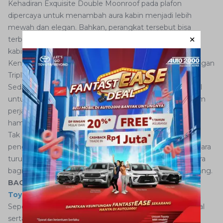
Kehadiran Exquisite Double Moonroof pada plafon
dipercaya untuk menambah aura kabin menjadi lebih
mewah dan elegan. Bahkan, perangkat tersebut bisa
terbuka dan biarkan udara segar masuk ke dalam ruang
kabin.
Kenyamanan ekstra lainnya hadir berkat AC Control dengan
Triple Climate Control yang mudah dioperasikan.
Sedangkan untuk pengemudi tersaji fitur Cruise Control
untuk menambah kenyamanan ketika berkendara dalam
perjalanan jauh, terlebih ketika menemui jalan bebas
hambatan.
Tak sebatas mengedepankan sektor kenyamanan bagi
pengemudi dan awak kabin. Fitur keselamatan berkendara
turut disematkan guna memberikan perlindungan ekstra
bagi siapapun yang mengemudi dan menjadi penumpang.
BACA JUGA:
Jangan Nekat, Lakukan Ini Saat Mobil
Toyota Anda Kena Overheat
Seperti hadirnya 7 SRS Airbags, Emergency Brake Signal
serta Vehicle Stability Control. Sementara fitur Hill Start