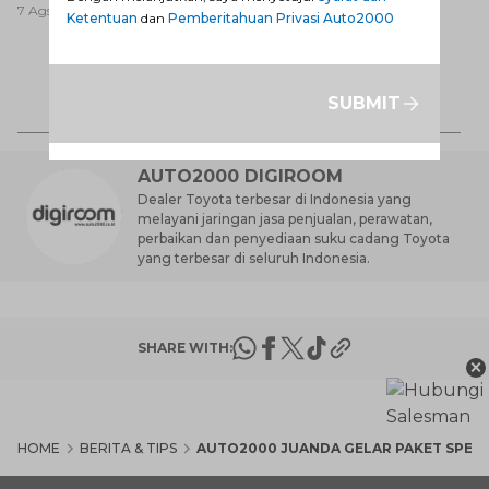
7 Ags 2026
Anda Ketahui
7 Ags 2026
Baik untuk Mobil Toyota
Ketentuan
dan
Pemberitahuan Privasi Auto2000
Anda?
Ca
K
SUBMIT
7 
St
M
AUTO2000 DIGIROOM
Dealer Toyota terbesar di Indonesia yang
melayani jaringan jasa penjualan, perawatan,
perbaikan dan penyediaan suku cadang Toyota
yang terbesar di seluruh Indonesia.
SHARE WITH:
×
HOME
BERITA & TIPS
AUTO2000 JUANDA GELAR PAKET SPESI