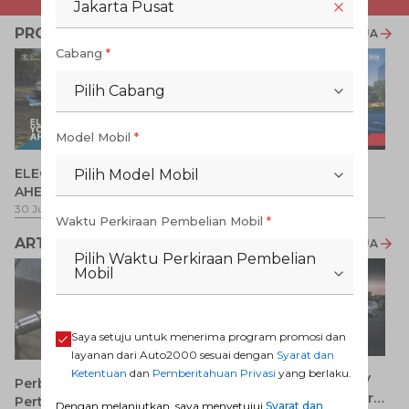
Jakarta Pusat
PROMO TERKAIT
LIHAT SEMUA
Cabang
*
Pilih Cabang
Model Mobil
*
P
ELECTRIFY YOUR PATH
Promo Veloz HEV
Pilih Model Mobil
T
AHEAD
Pe
1 
30 Jul 2026
-
31 Ags 2026
1 Jul 2026
-
31 Ags 2026
Waktu Perkiraan Pembelian Mobil
*
ARTIKEL LAINNYA
LIHAT SEMUA
Pilih Waktu Perkiraan Pembelian
Mobil
Saya setuju untuk menerima program promosi dan
layanan dari Auto2000 sesuai dengan
Syarat dan
Ketentuan
dan
Pemberitahuan Privasi
yang berlaku.
7 Keunggulan Mobil SUV
Perbedaan Pertamax dan
Dibanding MPV yang Perlu
Pertalite: Mana yang Lebih
Dengan melanjutkan, saya menyetujui
Syarat dan