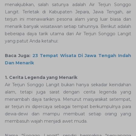
menakjubkan, salah satunya adalah Air Terjun Songgo
Langit. Terletak di Kabupaten Jepara, Jawa Tengah, air
terjun ini menawarkan pesona alam yang luar biasa dan
menarik banyak wisatawan setiap tahunnya. Berikut adalah
beberapa daya tarik utama dari Air Terjun Songgo Langit
yang patut Anda ketahui:
Baca Juga:
23 Tempat Wisata Di Jawa Tengah Indah
Dan Menarik
1. Cerita Legenda yang Menarik
Air Terjun Songgo Langit bukan hanya sekadar keindahan
alam, tetapi juga sarat dengan cerita legenda yang
menambah daya tariknya. Menurut masyarakat setempat,
air terjun ini dipercaya sebagai tempat berkumpulnya para
dewa-dewi dan mampu membuat setiap orang yang
membasuh wajah menjadi awet muda.
Nama "Songgo Langit" sendiri bermakna "penyangga