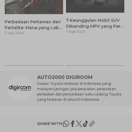
7 Keunggulan Mobil SUV
Perbedaan Pertamax dan
Dibanding MPV yang Perlu
Pertalite: Mana yang Lebih
7 Ags 2026
Anda Ketahui
7 Ags 2026
Baik untuk Mobil Toyota
Anda?
Ca
K
7 
St
M
AUTO2000 DIGIROOM
Dealer Toyota terbesar di Indonesia yang
melayani jaringan jasa penjualan, perawatan,
perbaikan dan penyediaan suku cadang Toyota
yang terbesar di seluruh Indonesia.
SHARE WITH: