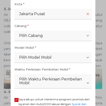
Kota
*
3. Jam Buka dan Harga Tiket
Jakarta Pusat
Air Terjun Songgo Langit buka setiap hari mulai pukul
08.00 hingga 17.00 WIB. Dengan jam operasional yang
cukup panjang, Anda memiliki fleksibilitas untuk mengatur
Cabang
*
waktu kunjungan sesuai dengan jadwal Anda.
Pilih Cabang
Untuk harga tiket masuk, pengunjung dikenakan biaya
Model Mobil
*
yang sangat terjangkau. AutoFamily hanya perlu membeli
tiket masuk per orang dan tiket parkir sesuai dengan
Pilih Model Mobil
kendaraan yang digunakan. Tiket ini sudah termasuk
penggunaan fasilitas umum yang tersedia di area air terjun.
Waktu Perkiraan Pembelian Mobil
*
Pilih Waktu Perkiraan Pembelian
Mobil
4. Spot Foto dan Bersantai
Air Terjun Songgo Langit menawarkan banyak spot foto
Saya setuju untuk menerima program promosi dan
yang
instagramable
. Keindahan alam yang memesona
layanan dari Auto2000 sesuai dengan
Syarat dan