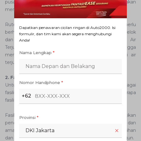
pusat kota Jepara, perjalanan menuju air terjun akan
memakan waktu sekitar 1-1,5 jam.
Rute yang dilalui cukup mudah, hanya saja Anda perlu
Dapatkan penawaran cicilan ringan di Auto2000. Isi
berhati-hati saat melewati beberapa jalan yang berkelok
formulir, dan tim kami akan segera menghubungi
dan menanjak. Tanda-tanda penunjuk arah menuju Air
Anda!
Terjun Songgo Langit juga sudah cukup jelas, sehingga
Nama Lengkap
*
memudahkan AutoFamily dalam menemukan lokasi air
terjun ini.
2. Fasilitas yang Tersedia
Nomor Handphone
*
Untuk kenyamanan para pengunjung, tersedia berbagai
fasilitas di sekitar area Air Terjun Songgo Langit. Beberapa
+62
fasilitas yang dapat Anda temukan antara lain:
Fasilitas-fasilitas ini disediakan untuk memastikan
Provinsi
*
pengunjung dapat menikmati wisata dengan nyaman dan
aman. Jangan lupa juga untuk tetap menjaga kebersihan
DKI Jakarta
dan kelestarian lingkungan selama berada di area air terjun.