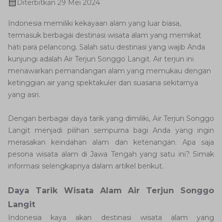
Diterbitkan
29 Mei 2024
Indonesia memiliki kekayaan alam yang luar biasa,
termasuk berbagai destinasi wisata alam yang memikat
hati para pelancong. Salah satu destinasi yang wajib Anda
kunjungi adalah Air Terjun Songgo Langit. Air terjun ini
menawarkan pemandangan alam yang memukau dengan
ketinggian air yang spektakuler dan suasana sekitarnya
yang asri.
Dengan berbagai daya tarik yang dimiliki, Air Terjun Songgo
Langit menjadi pilihan sempurna bagi Anda yang ingin
merasakan keindahan alam dan ketenangan. Apa saja
pesona wisata alam di Jawa Tengah yang satu ini? Simak
informasi selengkapnya dalam artikel berikut.
Daya Tarik Wisata Alam Air Terjun Songgo
Langit
Indonesia kaya akan destinasi wisata alam yang