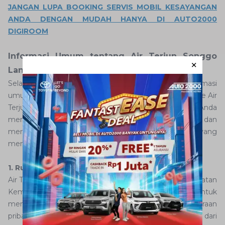
JANGAN LUPA BOOKING SERVIS MOBIL KESAYANGAN
ANDA DENGAN MUDAH HANYA DI AUTO2000
DIGIROOM
Informasi Umum tentang Air Terjun Songgo
Langit
Selain daya tarik alamnya, terdapat berbagai informasi
umum yang perlu Anda ketahui sebelum berkunjung ke Air
Terjun Songgo Langit. Informasi ini akan membantu Anda
merencanakan perjalanan dengan lebih baik dan
memastikan kunjungan Anda menjadi pengalaman yang
menyenangkan.
1. Rute
Air Terjun Songgo Langit terletak di Desa Bucu, Kecamatan
Kembang, Kabupaten Jepara, Jawa Tengah. Untuk
mencapai lokasi ini, Anda dapat menggunakan kendaraan
pribadi atau transportasi umum. Jika Anda berangkat dari