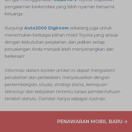
pengalaman berkendara yang lebih nyaman bersama
keluarga.
Kunjungi
Auto2000 Digiroom
sekarang juga untuk
menemukan berbagai pilihan mobil Toyota yang sesuai
dengan kebutuhan perjalanan, dan jadikan setiap
petualangan Anda menjadi lebih menyenangkan dan
berkesan!
Informasi dalam konten artikel ini dapat mengalami
perubahan dan perbedaan, menyesuaikan dengan
perkembangan, situasi, strategi bisnis, kemajuan
teknologi dan kebijakan tertentu tanpa pemberitahuan
terlebih dahulu. Gambar hanya sebagai ilustrasi.
PENAWARAN MOBIL BARU