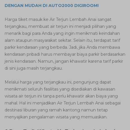
DENGAN MUDAH DI AUTO2000 DIGIROOM!
Harga tiket masuk ke Air Terjun Lembah Anai sangat
terjangkau, membuat air terjun ini menjadi pilihan yang
menarik bagi para Anda yang ingin menikmati keindahan
alam ataupun masyarakat sekitar. Selain itu, terdapat tarif
parkir kendaraan yang berbeda. Jadi, jika Anda membawa
kendaraan pribadi harus membayar biaya parkir berdasarkan
jenis kendaraan. Namun, jangan khawatir karena tarif parkir
di sini juga masih terjangkau.
Melalui harga yang terjangkau ini, pengunjung dapat
menikmati seluruh fasilitas yang disediakan di kawasan
wisata air terjun ini tanpa perlu khawatir akan biaya yang
mahal. Hal ini menjadikan Air Terjun Lembah Anai sebagai
destinasi liburan yang ramah kantong namun tetap
menyajikan pengalaman wisata yang memuaskan.