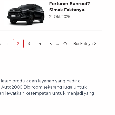
Fortuner Sunroof?
Simak Faktanya
Berikut ini
21 Okt 2025
…
a
1
2
3
4
5
47
Berikutnya
ulasan produk dan layanan yang hadir di
ngi Auto2000 Digiroom sekarang juga untuk
an lewatkan kesempatan untuk menjadi yang