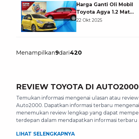
Harga Ganti Oli Mobil
Toyota Agya 1.2 Matic
Mulai Rp400 Ribuan
22 Okt 2025
di Auto2000
Menampilkan
9
dari
420
REVIEW TOYOTA DI AUTO2000
Temukan informasi mengenai ulasan atau review T
Auto2000. Dapatkan informasi terbaru mengenai t
menemukan review lengkap yang dapat memperk
terdepan dalam mendapatkan informasi terbaru 
LIHAT SELENGKAPNYA