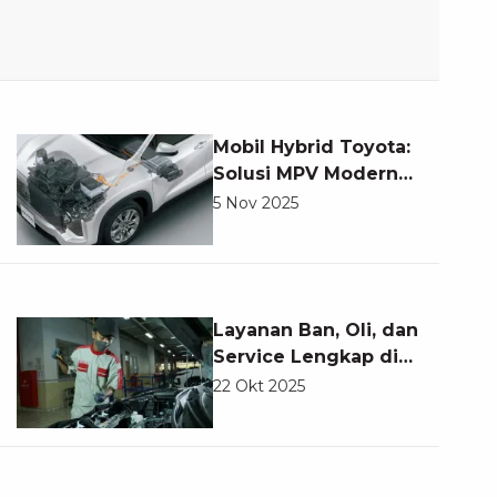
Mobil Hybrid Toyota:
Solusi MPV Modern
yang Efisien dan
5 Nov 2025
Ramah Lingkungan
Layanan Ban, Oli, dan
Service Lengkap di
Auto2000
22 Okt 2025