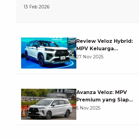
13 Feb 2026
Review Veloz Hybrid:
MPV Keluarga
Modern yang
27 Nov 2025
Semakin Irit dan
Nyaman
Avanza Veloz: MPV
Premium yang Siap
Jadi Pilihan Keluarga
5 Nov 2025
AutoFamily