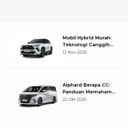
Mobil Hybrid Murah:
Teknologi Canggih
yang Kini Semakin
12 Nov 2025
Terjangkau
Alphard Berapa CC:
Panduan Memahami
Spesifikasi dan
22 Okt 2025
Performa