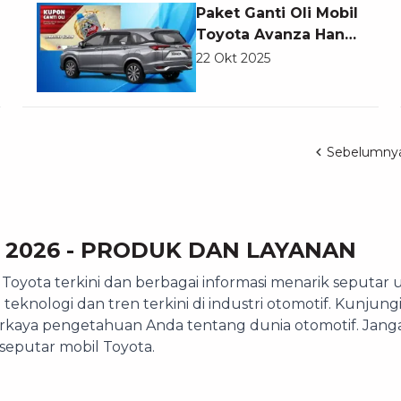
Paket Ganti Oli Mobil
Toyota Avanza Hanya
Rp418.500 di
22 Okt 2025
Auto2000
Sebelumny
 2026 - PRODUK DAN LAYANAN
oyota terkini dan berbagai informasi menarik seputar 
eknologi dan tren terkini di industri otomotif. Kunju
aya pengetahuan Anda tentang dunia otomotif. Jang
seputar mobil Toyota.