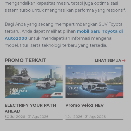
mengandalkan kapasitas mesin, tetapi juga optimalisasi
sistem turbo untuk menghasilkan performa yang responsif.
Bagi Anda yang sedang mempertimbangkan SUV Toyota
terbaru, Anda dapat melihat pilihan
mobil baru Toyota di
Auto2000
untuk mendapatkan informasi mengenai
model, fitur, serta teknologi terbaru yang tersedia.
PROMO TERKAIT
LIHAT SEMUA
P
ELECTRIFY YOUR PATH
Promo Veloz HEV
T
AHEAD
P
1 
30 Jul 2026
-
31 Ags 2026
1 Jul 2026
-
31 Ags 2026