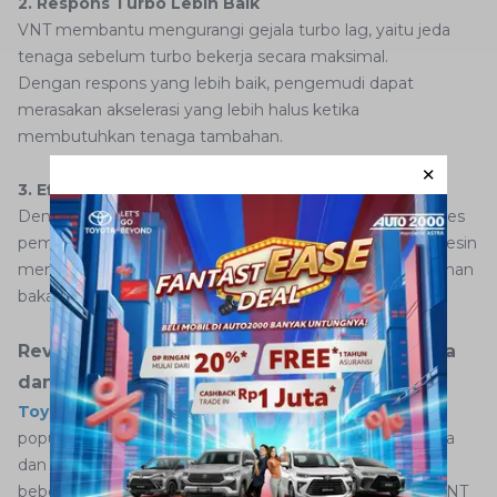
2. Respons Turbo Lebih Baik
VNT membantu mengurangi gejala turbo lag, yaitu jeda
tenaga sebelum turbo bekerja secara maksimal.
Dengan respons yang lebih baik, pengemudi dapat
merasakan akselerasi yang lebih halus ketika
membutuhkan tenaga tambahan.
3. Efisiensi Mesin Lebih Optimal
Dengan pengaturan suplai udara yang lebih presisi, proses
pembakaran menjadi lebih efisien. Hal ini membantu mesin
menghasilkan performa tinggi dengan penggunaan bahan
bakar yang tetap terkendali.
Review Mesin VNT Toyota Fortuner: Performa
dan Kenyamanan Berkendara
Toyota Fortuner
diesel menjadi salah satu SUV yang
populer karena menawarkan perpaduan antara performa
dan kenyamanan. Mesin diesel yang digunakan pada
beberapa generasi Fortuner mengandalkan teknologi VNT