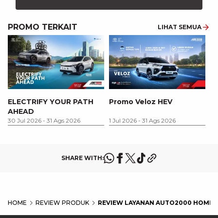
PROMO TERKAIT
LIHAT SEMUA
P
ELECTRIFY YOUR PATH
Promo Veloz HEV
T
AHEAD
P
1 
30 Jul 2026
-
31 Ags 2026
1 Jul 2026
-
31 Ags 2026
SHARE WITH:
HOME
REVIEW PRODUK
REVIEW LAYANAN AUTO2000 HOME S