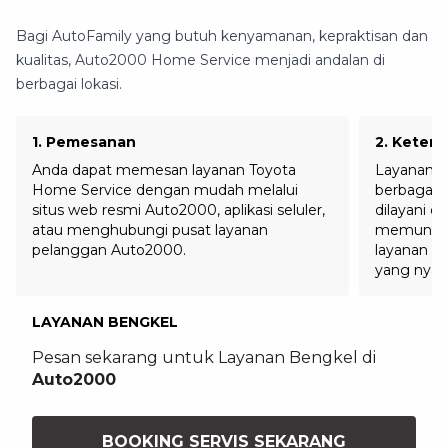
Bagi AutoFamily yang butuh kenyamanan, kepraktisan dan
kualitas, Auto2000 Home Service menjadi andalan di
berbagai lokasi.
1
.
Pemesanan
2
.
Keters
Anda dapat memesan layanan Toyota
Layanan T
Home Service dengan mudah melalui
berbagai l
situs web resmi Auto2000, aplikasi seluler,
dilayani o
atau menghubungi pusat layanan
memungki
pelanggan Auto2000.
layanan ser
yang nyam
LAYANAN BENGKEL
Pesan sekarang untuk Layanan Bengkel di
Auto2000
BOOKING SERVIS SEKARANG