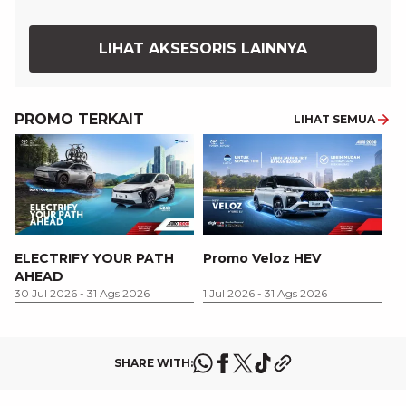
LIHAT AKSESORIS LAINNYA
PROMO TERKAIT
LIHAT SEMUA
P
ELECTRIFY YOUR PATH
Promo Veloz HEV
T
AHEAD
P
1 
30 Jul 2026
-
31 Ags 2026
1 Jul 2026
-
31 Ags 2026
SHARE WITH: