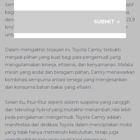
Sementara itu, mesin
hybrid
yang menjadi pilihan alternatif
bagi konsumen juga menjanjikan efisiensi yang luar biasa,
dengan mencapai angka konsumsi bahan bakar sekitar 23,9
SUBMIT
km/liter untuk perjalanan di dalam kota, dan 25,6 km/liter
untuk perjalanan di luar kota.
Dalam mengakhiri tinjauan ini, Toyota Camry terbukti
menjadi pilihan yang kuat bagi para pengemudi yang
mengutamakan kinerja, efisiensi, dan kenyamanan. Melalui
mesin yang andal dan beragam pilihan, Camry menawarkan
kombinasi sempurna antara tenaga yang mengesankan
dan konsumsi bahan bakar yang efisien.
Selain itu, fitur-fitur seperti sistem suspensi yang canggih
dan teknologi
hybrid
yang mutakhir menambah nilai lebih
pada pengalaman mengemudi. Toyota Camry adalah
manifestasi dari dedikasi Toyota dalam menciptakan mobil
yang tidak hanya memenuhi kebutuhan, tetapi juga
menghadirkan kepuasan sejati bagi pengguna.