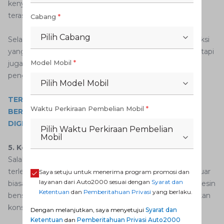
kenyamanan dan stabilitas, sehingga setiap perjalanan
terasa begitu mulus.
Cabang
*
Pilih Cabang
Selain itu, kemudi yang responsif dan sistem kontrol traksi
yang canggih tidak hanya meningkatkan keamanan, tetapi
Model Mobil
*
juga memperkaya sensasi mengemudi, menciptakan
pengalaman mengemudi yang tak tertandingi.
Pilih Model Mobil
TERTARIK UNTUK MEMILIKI MOBIL BEKAS
Waktu Perkiraan Pembelian Mobil
*
BERSERTIFIKAT RESMI? YUK, KUNJUNGI AUTO2000
DIGIROOM!
Pilih Waktu Perkiraan Pembelian
Mobil
5. Konsumsi Bahan Bakar yang Efisien
Salah satu aspek unggulan dari mesin Toyota Camry
terletak pada efisiensi konsumsi bahan bakarnya yang luar
Saya setuju untuk menerima program promosi dan
layanan dari Auto2000 sesuai dengan
Syarat dan
biasa. Berdasarkan data yang disediakan oleh Toyota, mesin
Ketentuan
dan
Pemberitahuan Privasi
yang berlaku.
bensin yang digunakan dalam Toyota Camry menawarkan
konsumsi bahan bakar yang sangat efisien.
Dengan melanjutkan, saya menyetujui
Syarat dan
Ketentuan
dan
Pemberitahuan Privasi Auto2000