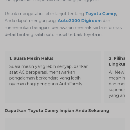
Untuk mengetahui lebih lanjut tentang
Toyota Camry
,
Anda dapat mengunjungi
Auto2000 Digiroom
dan
menemukan beragam penawaran menarik serta informasi
detail tentang salah satu mobil terbaik Toyota ini.
1
.
Suara Mesin Halus
2
.
Piliha
Lingkung
Suara mesin yang lebih senyap, bahkan
saat AC beroperasi, menawarkan
All New T
pengalaman berkendara yang lebih
mesin hyb
nyaman bagi pengguna AutoFamily.
dan memb
superior, 
yang ama
Dapatkan Toyota Camry Impian Anda Sekarang