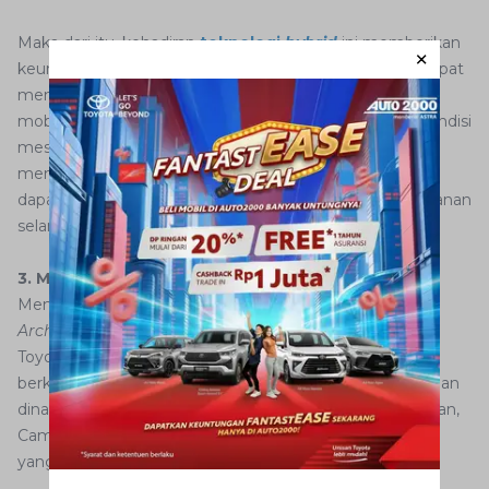
Maka dari itu, kehadiran
teknologi
hybrid
ini memberikan
keuntungan berlipat bagi pengguna, karena mereka dapat
menikmati pengalaman berkendara dengan performa
mobil yang lebih unggul dan tangguh. Lebih dari itu, kondisi
mesin yang ditingkatkan juga membuat Toyota Camry
menjadi pilihan ideal sebagai kendaraan keluarga yang
dapat diandalkan, memastikan keamanan dan kenyamanan
selama perjalanan bersama keluarga.
3. Menggunakan
Toyota New Global Architecture
Mengunggulkan platform
Toyota New Global
Architecture
(TNGA) sebagai salah satu fitur unggulan,
Toyota
All New Camry
menawarkan pengalaman
berkendara yang mengesankan dengan kenyamanan dan
dinamika ekstra saat melaju. Lebih dari sekadar kendaraan,
Camry ini merupakan simbol kemewahan dan karakter
yang unik.