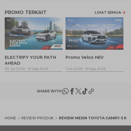
PROMO TERKAIT
LIHAT SEMUA
P
ELECTRIFY YOUR PATH
Promo Veloz HEV
T
AHEAD
P
1 
30 Jul 2026
-
31 Ags 2026
1 Jul 2026
-
31 Ags 2026
SHARE WITH:
HOME
REVIEW PRODUK
REVIEW MESIN TOYOTA CAMRY: 5 K