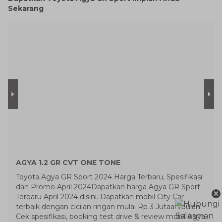
Sekarang
AGYA 1.2 GR CVT ONE TONE
Toyota Agya GR Sport 2024 Harga Terbaru, Spesifikasi
dan Promo April 2024Dapatkan harga Agya GR Sport
×
Terbaru April 2024 disini. Dapatkan mobil City Car
terbaik dengan cicilan ringan mulai Rp 3 Jutaan/bulan.
Cek spesifikasi, booking test drive & review mobil Agya