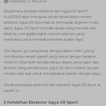
Diterbitkan
13 Mei 2024
Bagaimana tampilan eksterior dari Agya GR Sport?
Auto2000 akan mengulas secara detail dalam
review
eksterior Agya GR Sport kali ini. Memasuki segmen mobil
sport,
Agya GR Sport memiliki desain yang menarik dan
dinamis, menggabungkan elemen-elemen yang
memukau untuk menarik perhatian di jalan raya.
Dari depan,
gril
yang besar dengan aksen hitam
glossy
memberikan kesan agresif yang sesuai dengan karakter
mobil ini. Ditambah dengan lampu depan yang tajam dan
bumper
yang aerodinamis, Agya GR Sport terlihat sangat
modern dan siap untuk menaklukkan jalanan dengan gaya.
Simak penjelasan lebih rinci dari eksterior Agya GR Sport di
bawah ini.
5 Kelebihan Eksterior Agya GR Sport