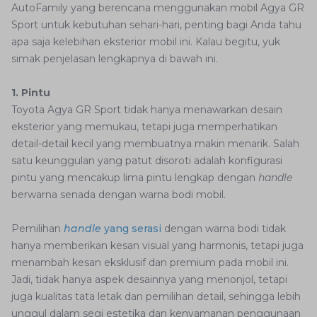
AutoFamily yang berencana menggunakan mobil Agya GR
Sport untuk kebutuhan sehari-hari, penting bagi Anda tahu
apa saja kelebihan eksterior mobil ini. Kalau begitu, yuk
simak penjelasan lengkapnya di bawah ini.
1. Pintu
Toyota Agya GR Sport tidak hanya menawarkan desain
eksterior yang memukau, tetapi juga memperhatikan
detail-detail kecil yang membuatnya makin menarik. Salah
satu keunggulan yang patut disoroti adalah konfigurasi
pintu yang mencakup lima pintu lengkap dengan
handle
berwarna senada dengan warna bodi mobil.
Pemilihan
handle
yang serasi
dengan warna bodi tidak
hanya memberikan kesan visual yang harmonis, tetapi juga
menambah kesan eksklusif dan premium pada mobil ini.
Jadi, tidak hanya aspek desainnya yang menonjol, tetapi
juga kualitas tata letak dan pemilihan detail, sehingga lebih
unggul dalam segi estetika dan kenyamanan penggunaan