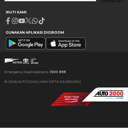
IKUTI KAMI
Facebook
Instagram
Youtube
X
Whatsapp
Tiktok
GUNAKAN APLIKASI DIGIROOM
Emergency Road Assistance
1500 898
©
2026
AUTO2000 | HAK CIPTA DILINDUNGI