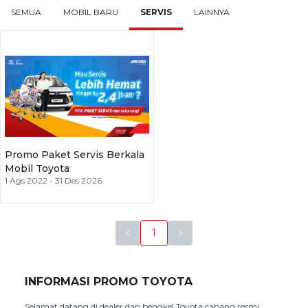
SEMUA
MOBIL BARU
SERVIS
LAINNYA
Promo Paket Servis Berkala
Mobil Toyota
1 Ags 2022
-
31 Des 2026
1
INFORMASI PROMO TOYOTA
Selamat datang di dealer dan bengkel Toyota cabang resmi