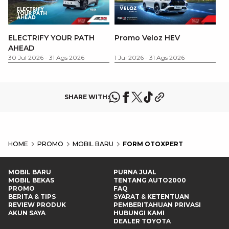
P
ELECTRIFY YOUR PATH
Promo Veloz HEV
T
AHEAD
Pe
1 
30 Jul 2026
-
31 Ags 2026
1 Jul 2026
-
31 Ags 2026
SHARE WITH:
HOME
PROMO
MOBIL BARU
FORM OTOXPERT
MOBIL BARU
PURNA JUAL
MOBIL BEKAS
TENTANG AUTO2000
PROMO
FAQ
BERITA & TIPS
SYARAT & KETENTUAN
REVIEW PRODUK
PEMBERITAHUAN PRIVASI
AKUN SAYA
HUBUNGI KAMI
DEALER TOYOTA