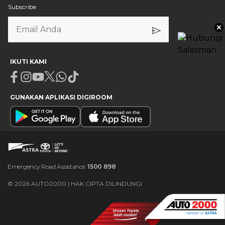
Subscribe
×
IKUTI KAMI
Facebook
Instagram
Youtube
X
Whatsapp
Tiktok
GUNAKAN APLIKASI DIGIROOM
Emergency Road Assistance
1500 898
©
2026
AUTO2000 | HAK CIPTA DILINDUNGI