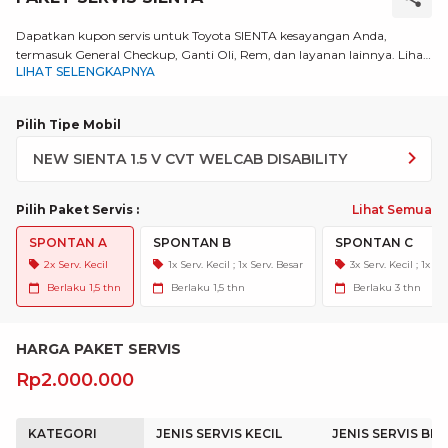
Dapatkan kupon servis untuk Toyota SIENTA kesayangan Anda,
termasuk General Checkup, Ganti Oli, Rem, dan layanan lainnya. Lihat
LIHAT SELENGKAPNYA
selengkapnya!
Pilih Tipe Mobil
Pilih Paket Servis
:
Lihat Semua
SPONTAN A
SPONTAN B
SPONTAN C
2x Serv. Kecil
1x Serv. Kecil ; 1x Serv. Besar
3x Serv. Kecil ; 1x Se
Berlaku
1,5 thn
Berlaku
1,5 thn
Berlaku
3 thn
HARGA PAKET SERVIS
Rp2.000.000
KATEGORI
JENIS SERVIS KECIL
JENIS SERVIS BE