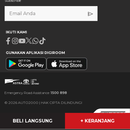
Subscribe
IKUTI KAMI
Facebook
Instagram
Youtube
X
Whatsapp
Tiktok
GUNAKAN APLIKASI DIGIROOM
Emergency Road Assistance
1500 898
©
2026
AUTO2000 | HAK CIPTA DILINDUNGI
BELI LANGSUNG
+ KERANJANG