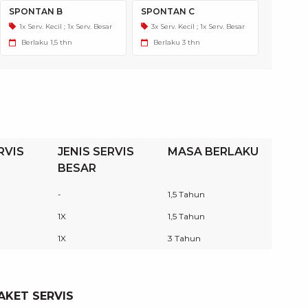
SPONTAN B
SPONTAN C
1x Serv. Kecil ; 1x Serv. Besar
3x Serv. Kecil ; 1x Serv. Besar
Berlaku
1,5 thn
Berlaku
3 thn
RVIS
JENIS SERVIS
MASA BERLAKU
BESAR
-
1,5 Tahun
1X
1,5 Tahun
1X
3 Tahun
AKET SERVIS