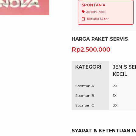
SPONTAN A
2x Serv. Kecil
Berlaku
1,5 thn
HARGA PAKET SERVIS
Rp2.500.000
KATEGORI
JENIS SE
KECIL
Spontan A
2X
Spontan B
1X
Spontan C
3X
SYARAT & KETENTUAN P