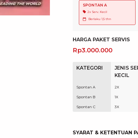
SPONTAN A
2x Serv. Kecil
Berlaku
1,5 thn
HARGA PAKET SERVIS
Rp3.000.000
KATEGORI
JENIS SE
KECIL
Spontan A
2X
Spontan B
1X
Spontan C
3X
SYARAT & KETENTUAN P