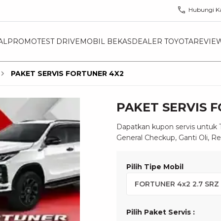
Hubungi K
AL
PROMO
TEST DRIVE
MOBIL BEKAS
DEALER TOYOTA
REVIE
PAKET SERVIS FORTUNER 4X2
PAKET SERVIS 
Dapatkan kupon servis untu
General Checkup, Ganti Oli, Re
Pilih Tipe Mobil
Pilih Paket Servis
: