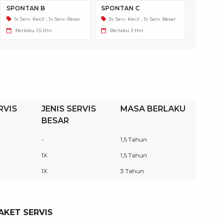
SPONTAN B
SPONTAN C
1x Serv. Kecil ; 1x Serv. Besar
3x Serv. Kecil ; 1x Serv. Besar
Berlaku
1,5 thn
Berlaku
3 thn
RVIS
JENIS SERVIS
MASA BERLAKU
BESAR
-
1,5 Tahun
1X
1,5 Tahun
1X
3 Tahun
AKET SERVIS