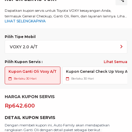
Dapatkan kupon servis untuk Toyota VOXY kesayangan Anda,
termasuk General Checkup, Ganti Oli, Rem, dan layanan lainnya. Lihat
LIHAT SELENGKAPNYA
selengkapnya!
Pilih Tipe Mobil
Pilih Kupon Servis
:
Lihat Semua
Kupon Ganti Oli Voxy A/T
Kupon General Check Up Voxy A/T
Berlaku
30 Hari
Berlaku
30 Hari
HARGA KUPON SERVIS
Rp642.600
DETAIL KUPON SERVIS
Dengan membeli kupon ini, Auto Family akan mendapatkan
Jas
rangkaian Ganti Oli dengan detail paket sebagai berikut :
• 