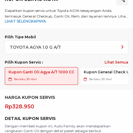
Dapatkan kupon servis untuk Toyota AGYA kesayangan Anda,
termasuk General Checkup, Ganti Oli, Rem, dan layanan lainnya. Lihat
LIHAT SELENGKAPNYA
selengkapnya!
Pilih Tipe Mobil
Pilih Kupon Servis
:
Lihat Semua
Kupon Ganti Oli Agya A/T 1000 CC
Kupon General Check Up
Berlaku
30 Hari
Berlaku
30 Hari
HARGA KUPON SERVIS
Rp328.950
DETAIL KUPON SERVIS
Dengan membeli kupon ini, Auto Family akan mendapatkan
Jas
rangkaian Ganti Oli dengan detail paket sebagai berikut :
• 