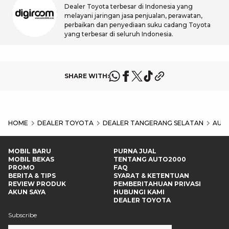
Dealer Toyota terbesar di Indonesia yang
melayani jaringan jasa penjualan, perawatan,
perbaikan dan penyediaan suku cadang Toyota
yang terbesar di seluruh Indonesia.
SHARE WITH:
HOME
DEALER TOYOTA
DEALER TANGERANG SELATAN
AUTO
MOBIL BARU
PURNA JUAL
MOBIL BEKAS
TENTANG AUTO2000
PROMO
FAQ
BERITA & TIPS
SYARAT & KETENTUAN
REVIEW PRODUK
PEMBERITAHUAN PRIVASI
AKUN SAYA
HUBUNGI KAMI
DEALER TOYOTA
Subscribe