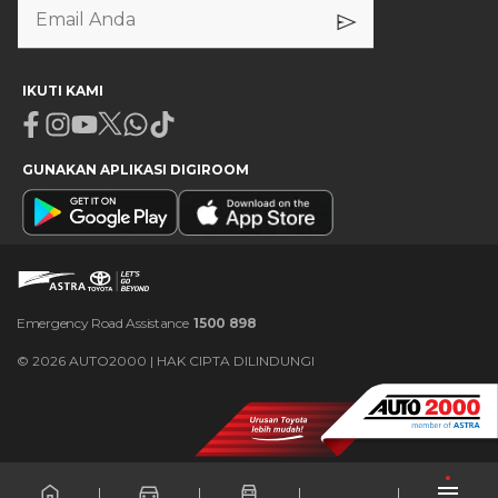
IKUTI KAMI
Facebook
Instagram
Youtube
X
Whatsapp
Tiktok
GUNAKAN APLIKASI DIGIROOM
Emergency Road Assistance
1500 898
©
2026
AUTO2000 | HAK CIPTA DILINDUNGI