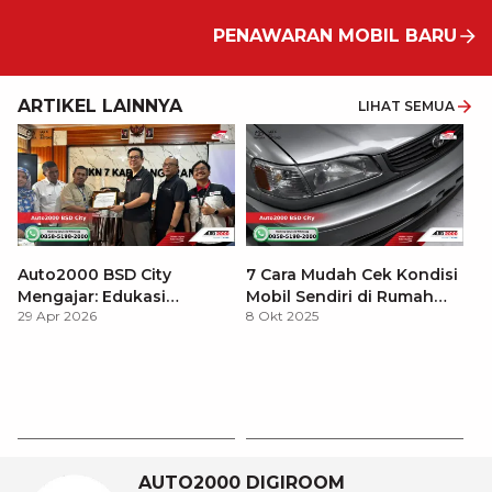
PENAWARAN MOBIL BARU
ARTIKEL LAINNYA
LIHAT SEMUA
Auto2000 BSD City
7 Cara Mudah Cek Kondisi
Mengajar: Edukasi
Mobil Sendiri di Rumah
29 Apr 2026
8 Okt 2025
Teknologi Hybrid Toyota
untuk AutoFamily BSD City
di SMK
Ma
B
8 
BS
AUTO2000 DIGIROOM