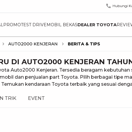
Hubungi K
AL
PROMO
TEST DRIVE
MOBIL BEKAS
DEALER TOYOTA
REVIE
AUTO2000 KENJERAN
BERITA & TIPS
ARU DI AUTO2000 KENJERAN TAHU
ota Auto2000 Kenjeran. Tersedia beragam kebutuhan se
s mobil dan penjualan part Toyota. Pilih berbagai tipe
0. Temukan kendaraan Toyota terbaik yang sesuai denga
N TRIK
EVENT