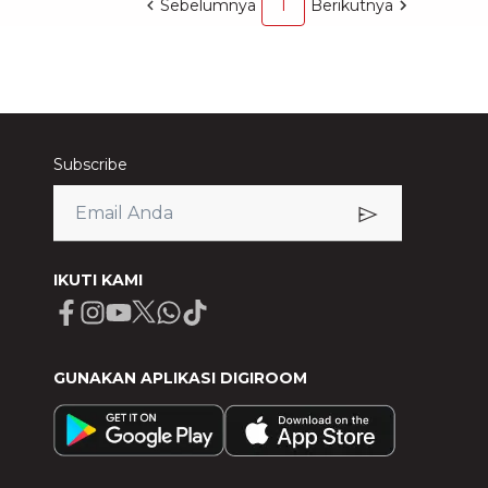
Sebelumnya
1
Berikutnya
Subscribe
IKUTI KAMI
Facebook
Instagram
Youtube
X
Whatsapp
Tiktok
GUNAKAN APLIKASI DIGIROOM