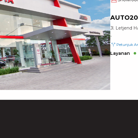
AUTO200
Jl. Letjend 
-
Petunjuk A
Layanan