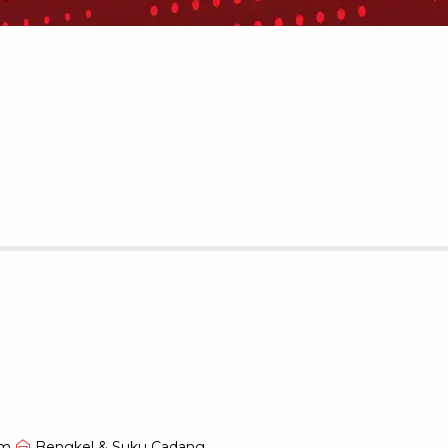
om
Bengkel & Suku Cadang