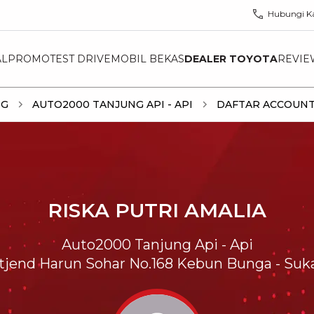
Hubungi K
AL
PROMO
TEST DRIVE
MOBIL BEKAS
DEALER TOYOTA
REVIE
NG
AUTO2000 TANJUNG API - API
DAFTAR ACCOUNT
RISKA PUTRI AMALIA
Auto2000 Tanjung Api - Api
Letjend Harun Sohar No.168 Kebun Bunga - Suk