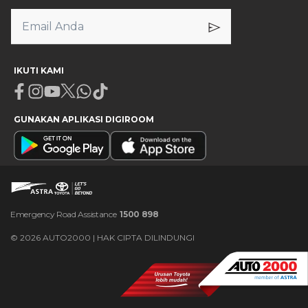
IKUTI KAMI
Facebook
Instagram
Youtube
X
Whatsapp
Tiktok
GUNAKAN APLIKASI DIGIROOM
Emergency Road Assistance
1500 898
©
2026
AUTO2000 | HAK CIPTA DILINDUNGI