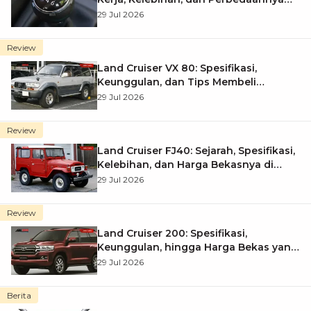
dengan Synchromesh
29 Jul 2026
Review
Land Cruiser VX 80: Spesifikasi,
Keunggulan, dan Tips Membeli
Bekasnya
29 Jul 2026
Review
Land Cruiser FJ40: Sejarah, Spesifikasi,
Kelebihan, dan Harga Bekasnya di
Indonesia
29 Jul 2026
Review
Land Cruiser 200: Spesifikasi,
Keunggulan, hingga Harga Bekas yang
Masih Diburu
29 Jul 2026
Berita