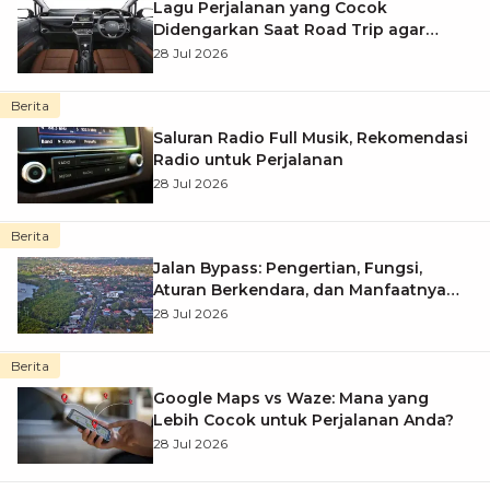
Lagu Perjalanan yang Cocok
Didengarkan Saat Road Trip agar
Perjalanan Makin Berkesan
28 Jul 2026
Berita
Saluran Radio Full Musik, Rekomendasi
Radio untuk Perjalanan
28 Jul 2026
Berita
Jalan Bypass: Pengertian, Fungsi,
Aturan Berkendara, dan Manfaatnya
bagi Pengguna Jalan
28 Jul 2026
Berita
Google Maps vs Waze: Mana yang
Lebih Cocok untuk Perjalanan Anda?
28 Jul 2026