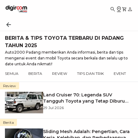
BERITA & TIPS TOYOTA TERBARU DI PADANG
TAHUN 2025
Auto2000 Padang memberikan Anda informasi, berita dan tips
mengenai event dan mobil Toyota secara berkala dan selalu up to
date untuk Anda nikmati!
SEMUA
BERITA
REVIEW
TIPS DAN TRIK
EVENT
Review
Land Cruiser 70: Legenda SUV
Tangguh Toyota yang Tetap Diburu
hingga Kini
29 Jul 2026
Berita
Sliding Mesh Adalah: Pengertian, Cara
Kerja, Kelebihan, dan Perbedaannya