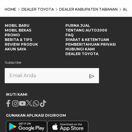
HOME
DEALER TOYOTA
DEALER KABUPATEN TABANAN
AUT
MOBIL BARU
PURNA JUAL
MOBIL BEKAS
TENTANG AUTO2000
PROMO
FAQ
BERITA & TIPS
SYARAT & KETENTUAN
REVIEW PRODUK
PEMBERITAHUAN PRIVASI
AKUN SAYA
HUBUNGI KAMI
DEALER TOYOTA
Subscribe
IKUTI KAMI
Facebook
Instagram
Youtube
X
Whatsapp
Tiktok
GUNAKAN APLIKASI DIGIROOM