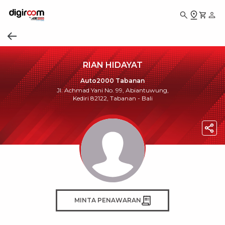
RIAN HIDAYAT
Auto2000 Tabanan
Jl. Achmad Yani No. 99, Abiantuwung,
Kediri 82122, Tabanan - Bali
MINTA PENAWARAN