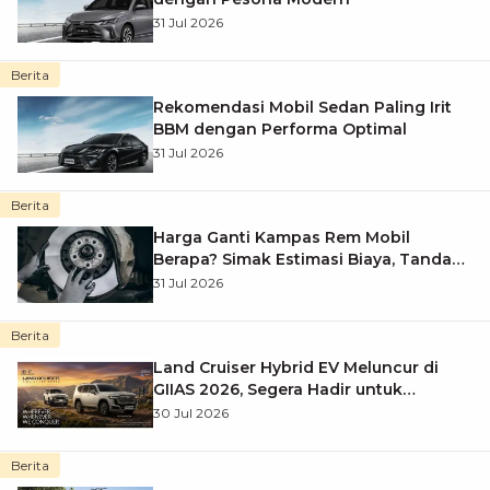
31 Jul 2026
Berita
Rekomendasi Mobil Sedan Paling Irit
BBM dengan Performa Optimal
31 Jul 2026
Berita
Harga Ganti Kampas Rem Mobil
Berapa? Simak Estimasi Biaya, Tanda
Harus Diganti, dan Tips Menghemat
31 Jul 2026
Biaya Servis
Berita
Land Cruiser Hybrid EV Meluncur di
GIIAS 2026, Segera Hadir untuk
AutoFamily
30 Jul 2026
Berita