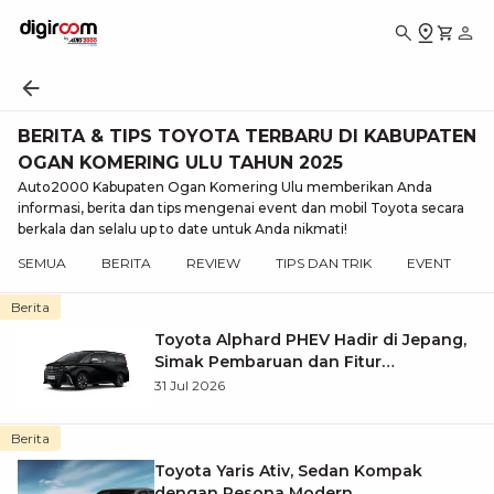
BERITA & TIPS TOYOTA TERBARU DI KABUPATEN
OGAN KOMERING ULU TAHUN 2025
Auto2000 Kabupaten Ogan Komering Ulu memberikan Anda
informasi, berita dan tips mengenai event dan mobil Toyota secara
berkala dan selalu up to date untuk Anda nikmati!
SEMUA
BERITA
REVIEW
TIPS DAN TRIK
EVENT
Berita
Toyota Alphard PHEV Hadir di Jepang,
Simak Pembaruan dan Fitur
Premiumnya
31 Jul 2026
Berita
Toyota Yaris Ativ, Sedan Kompak
dengan Pesona Modern