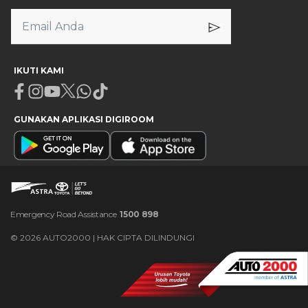
IKUTI KAMI
Facebook
Instagram
Youtube
X
Whatsapp
Tiktok
GUNAKAN APLIKASI DIGIROOM
Emergency Road Assistance
1500 898
©
2026
AUTO2000 | HAK CIPTA DILINDUNGI