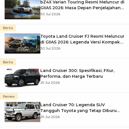
bZ4X Varian Touring Resmi Meluncur di
GIIAS 2026: Masa Depan Penjelajahan
Elektrik
30 Jul 2026
Berita
Toyota Land Cruiser FJ Resmi Meluncur
di GIIAS 2026: Legenda Versi Kompak
yang Segera Hadir di Auto2000
30 Jul 2026
Berita
Land Cruiser 300: Spesifikasi, Fitur,
Performa, dan Harga Terbaru
29 Jul 2026
Review
Land Cruiser 70: Legenda SUV
Tangguh Toyota yang Tetap Diburu
hingga Kini
29 Jul 2026