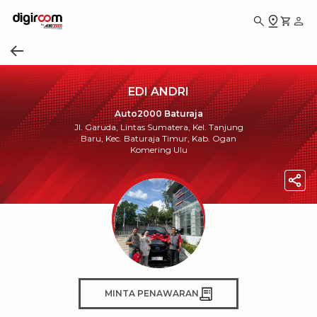
EDI ANDRI
Auto2000 Baturaja
Jl. Garuda, Lintas Sumatera, Kel. Tanjung
Baru, Kec. Baturaja Timur, Kab. Ogan
Komering Ulu
MINTA PENAWARAN