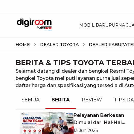
MOBIL BARU
PURNA JU
HOME
DEALER TOYOTA
DEALER KABUPAT
BERITA & TIPS TOYOTA TERB
Selamat datang di dealer dan bengkel Resmi To
bengkel Toyota meliputi layanan purna jual seper
daftar harga dan spesifikasi yang tersedia di 
SEMUA
BERITA
REVIEW
TIPS DA
Pelayanan Berkesan
Dimulai dari Hal-Hal
Sederhana
13 Jun 2026