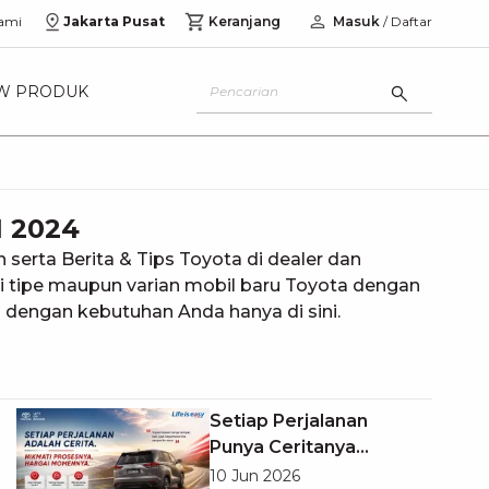
ami
Jakarta Pusat
Keranjang
Masuk
/ Daftar
W PRODUK
 2024
erta Berita & Tips Toyota di dealer dan
gai tipe maupun varian mobil baru Toyota dengan
 dengan kebutuhan Anda hanya di sini.
Setiap Perjalanan
Punya Ceritanya
Sendiri
10 Jun 2026