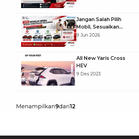
Jangan Salah Pilih
Mobil, Sesuaikan
dengan Kebutuhan!
9 Jun 2026
All New Yaris Cross
HEV
9 Des 2023
Menampilkan
9
dari
12