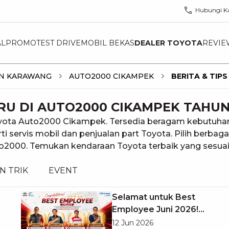
Hubungi K
AL
PROMO
TEST DRIVE
MOBIL BEKAS
DEALER TOYOTA
REVIE
EN KARAWANG
AUTO2000 CIKAMPEK
BERITA & TIPS
ARU DI AUTO2000 CIKAMPEK TAHUN
yota Auto2000 Cikampek. Tersedia beragam kebutuhan s
ti servis mobil dan penjualan part Toyota. Pilih berba
Auto2000. Temukan kendaraan Toyota terbaik yang sesuai
N TRIK
EVENT
Selamat untuk Best
Employee Juni 2026!
Dedikasi Hari Ini,
12 Jun 2026