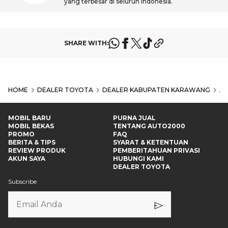
yang terbesar di seluruh Indonesia.
SHARE WITH:
HOME
DEALER TOYOTA
DEALER KABUPATEN KARAWANG
AU
MOBIL BARU
PURNA JUAL
MOBIL BEKAS
TENTANG AUTO2000
PROMO
FAQ
BERITA & TIPS
SYARAT & KETENTUAN
REVIEW PRODUK
PEMBERITAHUAN PRIVASI
AKUN SAYA
HUBUNGI KAMI
DEALER TOYOTA
Subscribe