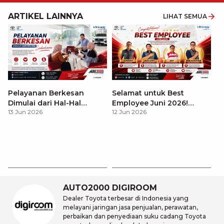
ARTIKEL LAINNYA
LIHAT SEMUA
Pelayanan Berkesan
Selamat untuk Best
Dimulai dari Hal-Hal
Employee Juni 2026!
13 Jun 2026
12 Jun 2026
Sederhana
Dedikasi Hari Ini, Inspirasi
untuk Esok Hari.
Se
Ce
10
AUTO2000 DIGIROOM
Dealer Toyota terbesar di Indonesia yang
melayani jaringan jasa penjualan, perawatan,
perbaikan dan penyediaan suku cadang Toyota