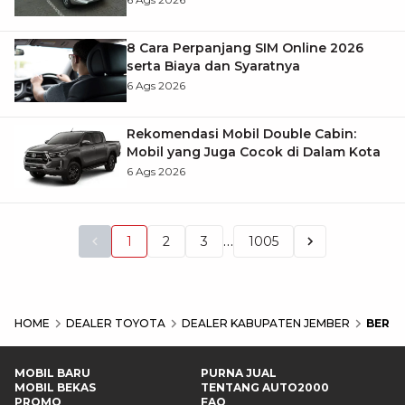
8 Cara Perpanjang SIM Online 2026
serta Biaya dan Syaratnya
6 Ags 2026
Rekomendasi Mobil Double Cabin:
Mobil yang Juga Cocok di Dalam Kota
6 Ags 2026
…
1
2
3
1005
HOME
DEALER TOYOTA
DEALER KABUPATEN JEMBER
BERIT
MOBIL BARU
PURNA JUAL
MOBIL BEKAS
TENTANG AUTO2000
PROMO
FAQ