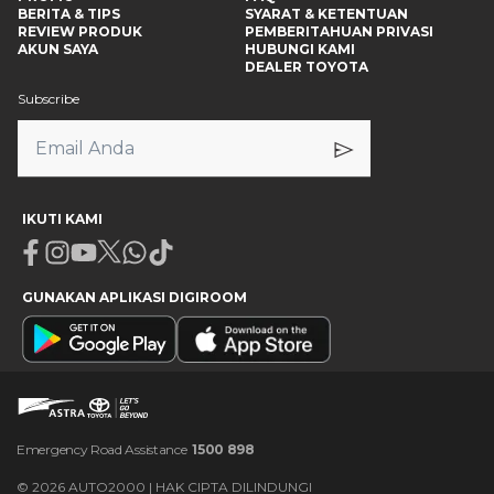
BERITA & TIPS
SYARAT & KETENTUAN
REVIEW PRODUK
PEMBERITAHUAN PRIVASI
AKUN SAYA
HUBUNGI KAMI
DEALER TOYOTA
Subscribe
IKUTI KAMI
Facebook
Instagram
Youtube
X
Whatsapp
Tiktok
GUNAKAN APLIKASI DIGIROOM
Emergency Road Assistance
1500 898
©
2026
AUTO2000 | HAK CIPTA DILINDUNGI