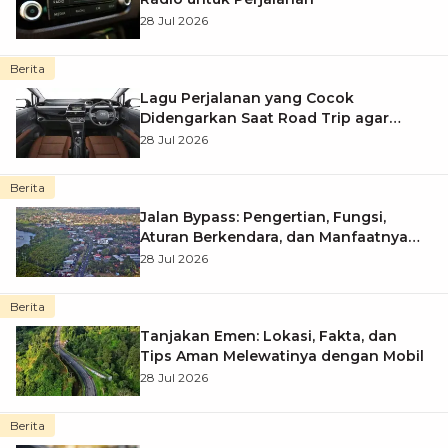
28 Jul 2026
Berita
Lagu Perjalanan yang Cocok
Didengarkan Saat Road Trip agar
Perjalanan Makin Berkesan
28 Jul 2026
Berita
Jalan Bypass: Pengertian, Fungsi,
Aturan Berkendara, dan Manfaatnya
bagi Pengguna Jalan
28 Jul 2026
Berita
Tanjakan Emen: Lokasi, Fakta, dan
Tips Aman Melewatinya dengan Mobil
28 Jul 2026
Berita