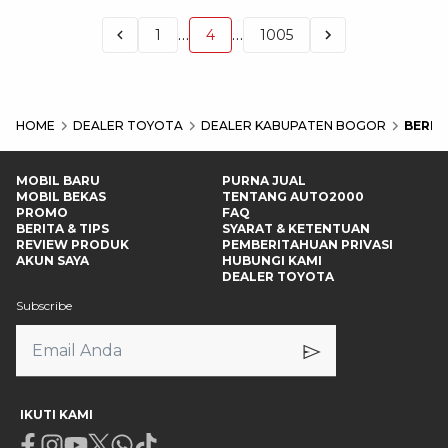
…
…
1
4
1005
HOME
DEALER TOYOTA
DEALER KABUPATEN BOGOR
BERIT
MOBIL BARU
PURNA JUAL
MOBIL BEKAS
TENTANG AUTO2000
PROMO
FAQ
BERITA & TIPS
SYARAT & KETENTUAN
REVIEW PRODUK
PEMBERITAHUAN PRIVASI
AKUN SAYA
HUBUNGI KAMI
DEALER TOYOTA
Subscribe
IKUTI KAMI
Facebook
Instagram
Youtube
X
Whatsapp
Tiktok