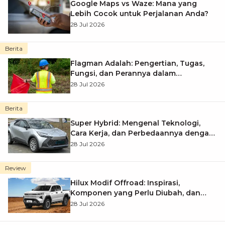
Google Maps vs Waze: Mana yang
Lebih Cocok untuk Perjalanan Anda?
28 Jul 2026
Berita
Flagman Adalah: Pengertian, Tugas,
Fungsi, dan Perannya dalam
Keselamatan Lalu Lintas
28 Jul 2026
Berita
Super Hybrid: Mengenal Teknologi,
Cara Kerja, dan Perbedaannya dengan
Hybrid Biasa
28 Jul 2026
Review
Hilux Modif Offroad: Inspirasi,
Komponen yang Perlu Diubah, dan
Tips Modifikasi yang Aman
28 Jul 2026