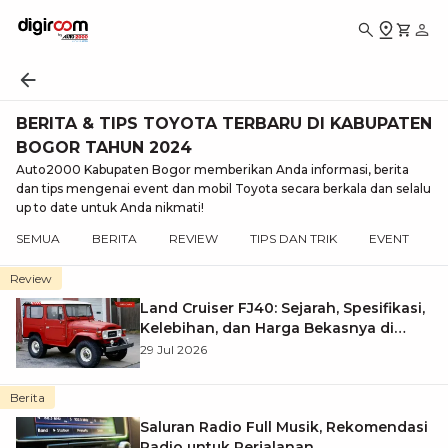
BERITA & TIPS TOYOTA TERBARU DI KABUPATEN
BOGOR TAHUN 2024
Auto2000 Kabupaten Bogor memberikan Anda informasi, berita
dan tips mengenai event dan mobil Toyota secara berkala dan selalu
up to date untuk Anda nikmati!
SEMUA
BERITA
REVIEW
TIPS DAN TRIK
EVENT
Review
Land Cruiser FJ40: Sejarah, Spesifikasi,
Kelebihan, dan Harga Bekasnya di
Indonesia
29 Jul 2026
Berita
Saluran Radio Full Musik, Rekomendasi
Radio untuk Perjalanan