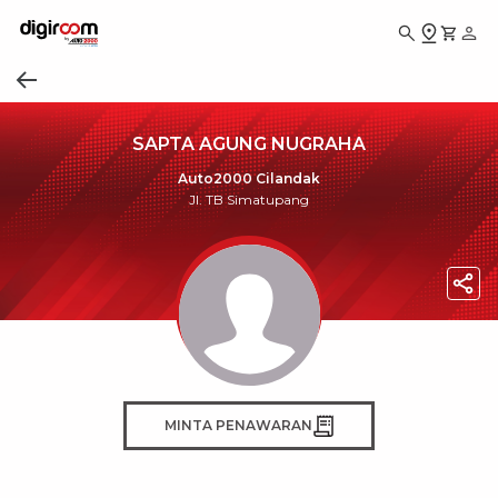
SAPTA AGUNG NUGRAHA
Auto2000 Cilandak
Jl. TB Simatupang
MINTA PENAWARAN