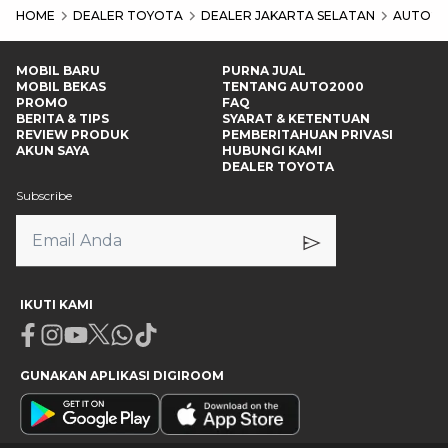
HOME
DEALER TOYOTA
DEALER JAKARTA SELATAN
AUTO20
MOBIL BARU
PURNA JUAL
MOBIL BEKAS
TENTANG AUTO2000
PROMO
FAQ
BERITA & TIPS
SYARAT & KETENTUAN
REVIEW PRODUK
PEMBERITAHUAN PRIVASI
AKUN SAYA
HUBUNGI KAMI
DEALER TOYOTA
Subscribe
IKUTI KAMI
Facebook
Instagram
Youtube
X
Whatsapp
Tiktok
GUNAKAN APLIKASI DIGIROOM