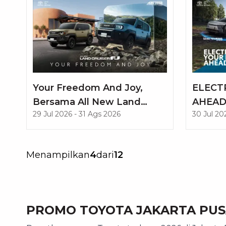
Your Freedom And Joy,
ELECT
Bersama All New Land
AHEA
29 Jul 2026
-
31 Ags 2026
30 Jul 20
Cruiser FJ
Menampilkan
4
dari
12
PROMO TOYOTA JAKARTA PUS