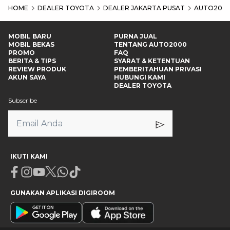
HOME
DEALER TOYOTA
DEALER JAKARTA PUSAT
AUTO2000
MOBIL BARU
PURNA JUAL
MOBIL BEKAS
TENTANG AUTO2000
PROMO
FAQ
BERITA & TIPS
SYARAT & KETENTUAN
REVIEW PRODUK
PEMBERITAHUAN PRIVASI
AKUN SAYA
HUBUNGI KAMI
DEALER TOYOTA
Subscribe
IKUTI KAMI
Facebook
Instagram
Youtube
X
Whatsapp
Tiktok
GUNAKAN APLIKASI DIGIROOM