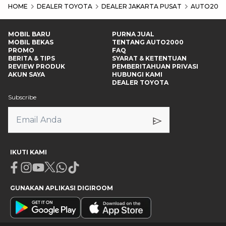
HOME
DEALER TOYOTA
DEALER JAKARTA PUSAT
AUTO2000
MOBIL BARU
PURNA JUAL
MOBIL BEKAS
TENTANG AUTO2000
PROMO
FAQ
BERITA & TIPS
SYARAT & KETENTUAN
REVIEW PRODUK
PEMBERITAHUAN PRIVASI
AKUN SAYA
HUBUNGI KAMI
DEALER TOYOTA
Subscribe
IKUTI KAMI
Facebook
Instagram
Youtube
X
Whatsapp
Tiktok
GUNAKAN APLIKASI DIGIROOM