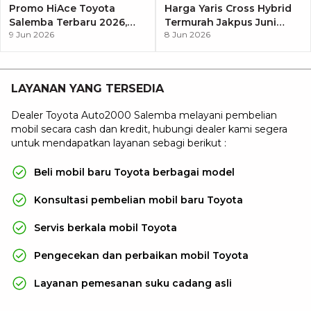
Promo HiAce Toyota
Harga Yaris Cross Hybrid
Salemba Terbaru 2026,
Termurah Jakpus Juni
9 Jun 2026
8 Jun 2026
Dapatkan Penawaran
2026, Mulai Rp399 Jutaan
Terbaik di Jakarta Pusat
LAYANAN YANG TERSEDIA
Dealer Toyota Auto2000 Salemba melayani pembelian
mobil secara cash dan kredit, hubungi dealer kami segera
untuk mendapatkan layanan sebagi berikut :
Beli mobil baru Toyota berbagai model
Konsultasi pembelian mobil baru Toyota
Servis berkala mobil Toyota
Pengecekan dan perbaikan mobil Toyota
Layanan pemesanan suku cadang asli