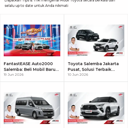
Dapatkan Tips & Trik mengenai Mobil Toyota secara berkala dan
selalu up to date untuk Anda nikmati
FantastEASE Auto2000
Toyota Salemba Jakarta
Salemba: Beli Mobil Baru
Pusat, Solusi Terbaik
19 Jun 2026
10 Jun 2026
Jadi Lebih Mudah dan
untuk Pembelian Mobil
Untung!
Toyota