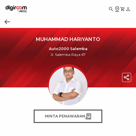
MUHAMMAD HARIYANTO
Auto2000 Salemba
Jl. Salemba Raya 67
MINTA PENAWARAN