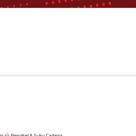
om
Bengkel & Suku Cadang