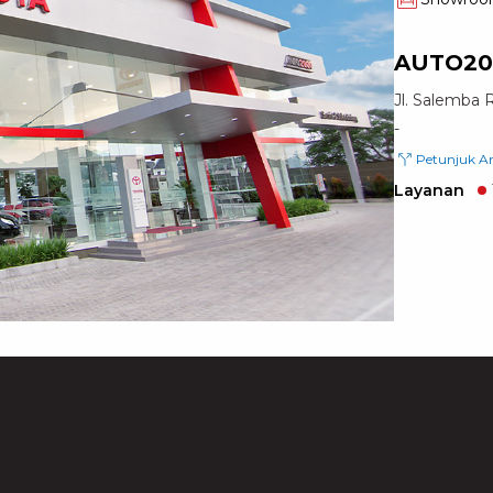
AUTO20
Jl. Salemba 
-
Petunjuk A
Layanan