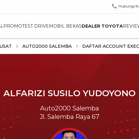
Hubungi K
AL
PROMO
TEST DRIVE
MOBIL BEKAS
DEALER TOYOTA
REVIE
PUSAT
AUTO2000 SALEMBA
DAFTAR ACCOUNT EXEC
ALFARIZI SUSILO YUDOYONO
Auto2000 Salemba
Jl. Salemba Raya 67