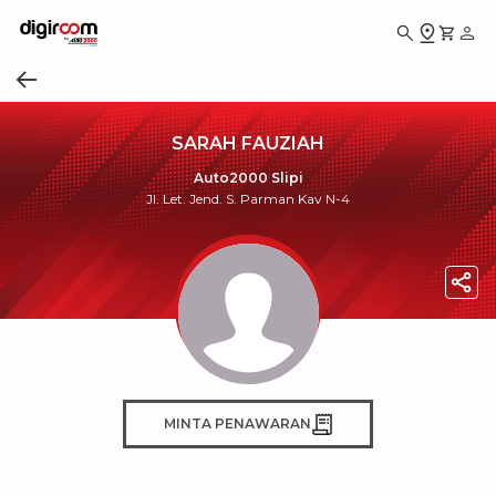
SARAH FAUZIAH
Auto2000 Slipi
Jl. Let. Jend. S. Parman Kav N-4
MINTA PENAWARAN