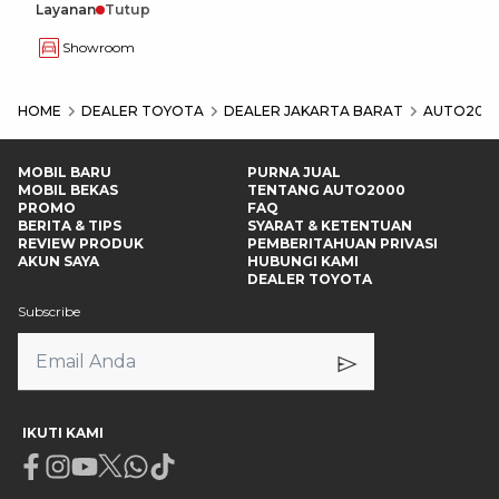
Layanan
Tutup
Showroom
HOME
DEALER TOYOTA
DEALER JAKARTA BARAT
AUTO2000 
MOBIL BARU
PURNA JUAL
MOBIL BEKAS
TENTANG AUTO2000
PROMO
FAQ
BERITA & TIPS
SYARAT & KETENTUAN
REVIEW PRODUK
PEMBERITAHUAN PRIVASI
AKUN SAYA
HUBUNGI KAMI
DEALER TOYOTA
Subscribe
IKUTI KAMI
Facebook
Instagram
Youtube
X
Whatsapp
Tiktok